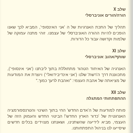
שלב
X
הורה/הורים אוניברסלי
תהליך של התכת האנרגיות של ה 'אני האינסופי', המביא לכך שאנו
הופכים להיות ההורה האוניברסלי של עצמנו. זוהי מתנה עמוקה של
שלמות וקדושה עבור כל הדורות.
שלב
XI
שותף/אהוב אוניברסלי
האנרגיה של האיחוד הטהור מתחוללת בתוך ליבתנו ('אני אינסופי'),
מתכווננת דרך ה'רשת' שלנו ('אני אינדיבידואלי') ויוצרת את המודעות
של מציאתה של אהבת העצמי: "ואהבת לרעך כמוך."
שלב
XII
ההתפתחותי המתגלה
פותח למודעות של ה'אדם החדש' החי בתוך השינוי והטרנספורמציה
האנרגטית של 'כדור הארץ החדש'! הביטוי החדש והעמוק הזה של
העצמי, מביא לידיעה שהשתנינו, ושאנחנו מצוידים בכלים חדשים
שיסייעו לנו בניהול התפתחותנו.