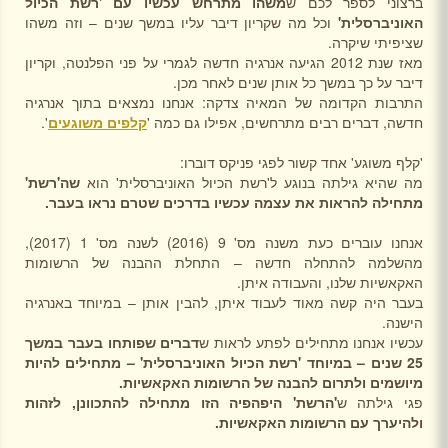
ברצוני לספר לכם ש
משהו מתרחש עכשיו עם 'רשת הכיול
האוניברסלית'
וכל מה שקריון דיבר עליו במשך שנים – וזה משהו
שציפיתי שיקרה.
מאז שנת 2012 הגיעה אנרגיה חדשה לגמרי על פני הפלנטה, וקריון
דיבר על כך במשך כל אותן שנים לאחר מכן.
התרבות הקדומה של המאיה צדקה: אנחנו נמצאים בתוך אנרגיה
חדשה, דברים רבים מתרחשים, אפילו גם כמה '
קלפים משוגעים
'.
'קלף משוגע' אחד קשור לפגי פניקס דוברו:
מה שהיא גילתה בנוגע ל'רשת הכיול האוניברסלית' הוא
שה'רשת'
מתחילה להראות את עצמה עכשיו בדרכים שטרם נראו בעבר.
אנחנו עוברים כעת משנה מס' 9 (2016) לשנה מס' 1 (2017),
מהשלמה להתחלה חדשה – התחלת ההבנה של הרשומות
האקאשיות שלנו, והעבודה איתן.
בעבר היה קשה מאוד לעבוד איתן, להבין אותן – במיוחד באנרגיה
הישנה.
עכשיו אנחנו מתחילים לפתע לראות ש
דברים שפותחו בעבר במשך
25 שנים – במיוחד 'רשת הכיול האוניברסלית' – מתחילים להיות
מיושמים ולתרום להבנה של הרשומות האקאשיות.
פגי גילתה ש
'הרשת' היפהפיה הזו מתחילה להתכוונן, לזהות
ולהיערך עם הרשומות האקאשיות.