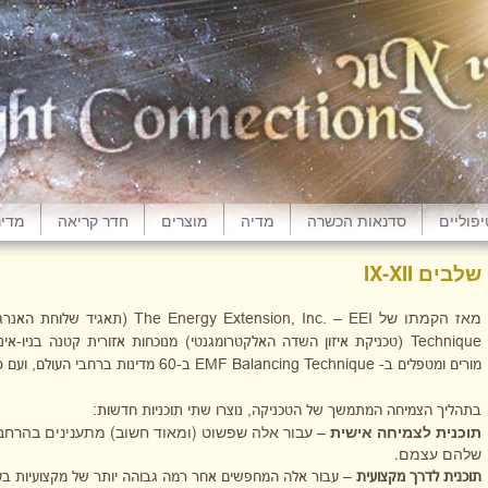
פוליים
סדנאות הכשרה
מדיה
מוצרים
חדר קריאה
מדינ
שלבים IX-XII
מאז הקמתו של
The Energy Extension, Inc. – EEI
(תאגיד שלוחת האנרגיה) בשנ
Technique
(טכניקת איזון השדה האלקטרומגנטי) מנוכחות אזורית קטנה בניו-אינ
מורים ומטפלים ב-
EMF Balancing Technique
ב-60 מדינות ברחבי העולם, ועם ספרי לימוד תקניים ואחידים ב-12 שפות.
בתהליך הצמיחה המתמשך של הטכניקה, נוצרו שתי תוכניות חדשות:
תוכנית לצמיחה אישית
– עבור אלה שפשוט (ומאוד חשוב) מתענינים בהרח
שלהם עצמם.
תוכנית לדרך מקצועית
– עבור אלה המחפשים אחר רמה גבוהה יותר של מקצועיות בע