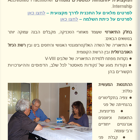
Internship
.
לפרטים מלאים על התכנית לדרך מקצועית –
לחצו כאן
לפרטים על כיתת השלמה –
לחצו כאן
בחלק התיאורטי
שעומד מאחורי הטכניקה, מקבלים הבנה עמוקה יותר
בנושאים הבאים:
●
התיאוריה של השדה האלקטרומגנטי האנושי והיחסים בינו ובין
רשת הכיול
האוניברסלית
ובין הרשת הקוסמית
●
נקודות מפתח ללמידת התיאוריה של שלבים
V-VIII
נקודות מגע של 'נקודות מאסטר' לכל שלב, הדפוסים וההיערכויות
●
הקשורים בהן
ההתנסות המעשית
כוללת:
●
צפיה בתקליטורים
בהנחייתה של פגי
●
מדיטציות,
התאמות וכיוונונים
אנרגטיים ייחודיים
ורבי עוצמה
●
קבלת פני