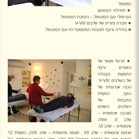
המטופל
תחילת המפגש
●
הטיפולי עם המטופל – הזמנת המטופל
●
סקירה ציורית של שלבים
V-VIII
בחירה ורצף תכונות המאסטריות עם המטופל
●
●
תרגול מעשי של
הצעדים ורצף
התנועות בעבודה
של השלבים
V-VIII
:
הכנה אנרגטית של
הגוף, הפעלת
התבניות של
השלבים השונים
(אהבה אינסופית –
שלב
V
, חמלה
אינסופית – שלב
VI
,
נוכחות אינסופית – שלב
VII
, חוכמה אינסופית – שלב
VIII
), הפעלת 12
נקודות מגע של 'נקודות מאסטר' לכל שלב, מיזוג הסיבים והפעלתם בכל