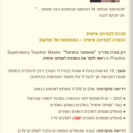
"מהאינסוף שבתוכי אל האינסוף שבתוככם הבה ונמשיך…"
פגי פניקס דוברו
תכנית לצמיחה אישית
הכשרה לצמיחה אישית – התפתחות של מודעות
רק מורה מדריך "מאסטר בתרגול"
Supervisory Teacher Master
in Practice
רשאי ללמד את התוכנית לצמיחה אישית.
משך:
12 פגישות בנות 4 שעות (במידת הצורך ניתן להפחית במספר
שעות הפגישה אך להגדיל את מספר הפגישות בהתאם)
דרישה מוקדמת:
שלבים
V-VIII
פתוחים לאנשים הבאים:
לכולם – יש להשתתף לפני ההכשרה בסדנת 'החוויה שברשת'
●
בוגרי 'צמיחה אישית' בשלבים השונים האחרים
●
מטפלים מומחים לשלבים השונים האחרים
●
מטפלים מוסמכים (תוכנית
ישנה
) לשלבים
I-IV
●
דרישה מוקדמת:
(עבור מטפלים מוסמכים בלבד לשלבים
)
I-IV