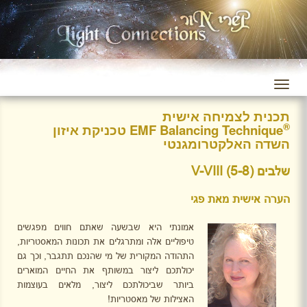
תכנית לצמיחה אישית
®
EMF Balancing Technique טכניקת איזון
השדה האלקטרומגנטי
שלבים
(5-8)
V-VIII
הערה אישית מאת פגי
אמונתי היא שבשעה שאתם חווים מפגשים
טיפוליים אלה ומתרגלים את תכונות המאסטריות,
התהודה המקורית של מי שהנכם תתגבר, וכך גם
יכולתכם ליצור במשותף את החיים המוארים
ביותר שביכולתכם ליצור, מלאים בעוצמות
האצילות של מאסטריות!