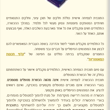
התוכנית לצמיחה אישית כוללת חלקים של תוכן עיוני, וחלקים התנסותיים
חוויתיים המספקים מיומנויות ונסיון מעשי לכל תלמיד. במהלך ההכשרה,
התלמידים חווים ומקבלים את כל אחד מארבעת השלבים האלה, ואף מבצעים
אותם, האחד על השני.
כל התלמידים מקבלים חומרי לימוד והדרכה בשפה העברית המאפשרים להם
לבצע את המפגשים הטיפוליים על חברים ובני משפחה.
החומרים שמקבלים בכיתה כוללים גם חפיסה של "
קלפי תכונות
המאסטריות
".
עם סיום תוכנית הצמיחה האישית, התלמידים מקבלים אישור על השתתפותם
בחלק זה של הכשרת המטפלים.
תוכנית ההכשרה לצמיחה אישית
אינה מהווה הכשרת מטפלים מוסמכים
.
בוגרי ההכשרה אינם מוכרים כמטפלים מקצועיים בטכניקה, ואינם רשאים
להציע
את המפגשים הטיפוליים באופן מקצועי.
הכשרה זו מהווה דרישה מוקדמת
על מנת להפוך למטפלים מומחים.
בוגרי ההכשרה יכולים בעתיד להמשיך ולהשתלם בטכניקה ולהפוך
למטפלים מקצועיים, ולשם כך יהיה עליהם להשתתף ב
תוכנית
המקצועית -התמחות למטפלים מומחים
Accredited Practitioner