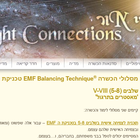
פוליים
סדנאות הכשרה
מדיה
מוצרים
חדר קריאה
מדינ
®
מסלולי הכשרה
EMF Balancing Technique טכניקת איזון השדה האלקטרומגנטי
שלבים
(5-8)
V-VIII
'מאסטרים בתרגול'
קיימים שני מסלולי לימוד והכשרה:
תוכנית לצמיחה אישית בשלבים 5-8 בטכניקת ה EMF
– עבור אלה שפשוט (ומאוד
ובצמיחה האישית שלהם עצמם.
המסיימים יכולים לטפל בבני משפחתם, בחבריהם, ו…בעצמם.