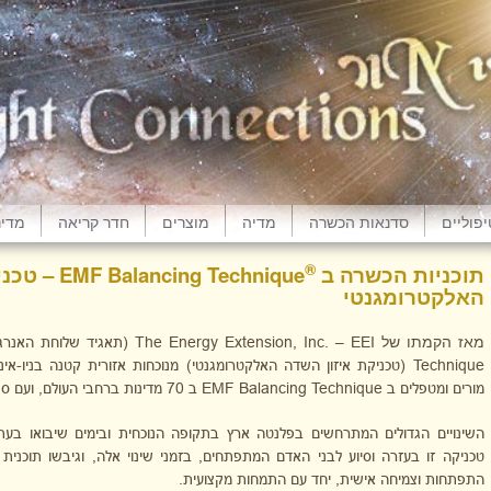
פוליים
סדנאות הכשרה
מדיה
מוצרים
חדר קריאה
מדינ
®
תוכניות הכשרה ב
ing Technique
האלקטרומגנטי
מאז הקמתו של
The Energy Extension, Inc. – EEI
(תאגיד שלוחת האנרגיה) בשנ
Technique
(טכניקת איזון השדה האלקטרומגנטי) מנוכחות אזורית קטנה בניו-אינ
מורים ומטפלים ב
EMF Balancing Technique
ב 70 מדינות ברחבי העולם, ועם ספרי לימוד תקניים ואחידים ב-12 שפות.
השינויים הגדולים המתרחשים בפלנטה ארץ בתקופה הנוכחית ובימים שיבואו בעתי
טכניקה זו בעזרה וסיוע לבני האדם המתפתחים, בזמני שינוי אלה, וגיבשו תוכנ
התפתחות וצמיחה אישית, יחד עם התמחות מקצועית.