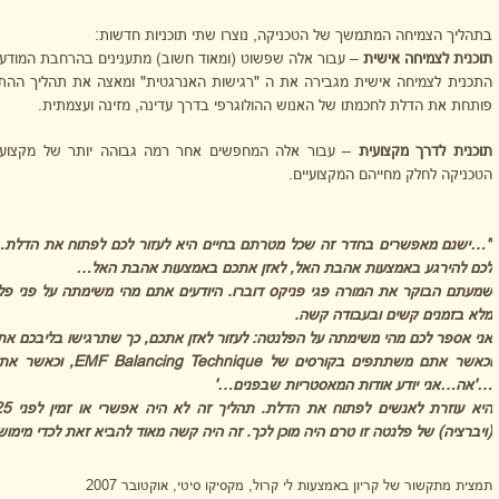
בתהליך הצמיחה המתמשך של הטכניקה, נוצרו שתי תוכניות חדשות:
תוכנית לצמיחה אישית
– עבור אלה שפשוט (ומאוד חשוב) מתענינים בהרחבת המודע
התכנית לצמיחה אישית מגבירה את ה "רגישות האנרגטית" ומאצה את תהליך הה
פותחת את הדלת לחכמתו של האנוש ההולוגרפי בדרך עדינה, מזינה ועצמתית.
תוכנית לדרך מקצועית
– עבור אלה המחפשים אחר רמה גבוהה יותר של מקצועיו
הטכניקה לחלק מחייהם המקצועיים.
"…ישנם מאפשרים בחדר זה שכל מטרתם בחיים היא לעזור לכם לפתוח את הדלת…ה
לכם להירגע באמצעות אהבת האל, לאזן אתכם באמצעות אהבת האל…
שמעתם הבוקר את המורה פגי פניקס דוברו. היודעים אתם מהי משימתה על פני פלנ
מלא בזמנים קשים ובעבודה קשה.
אני אספר לכם מהי משימתה על הפלנטה: לעזור לאזן אתכם, כך שתרגישו בליבכם 
וכאשר אתם משתתפים בקורסים של
EMF Balancing Technique
, וכאשר אתם
…'אה…אני יודע אודות המאסטריות שבפנים…'
(ויברציה) של פלנטה זו טרם היה מוכן לכך. זה היה קשה מאוד להביא זאת לכדי מימ
תמצית מתקשור של קריון באמצעות לי קרול, מקסיקו סיטי, אוקטובר 2007