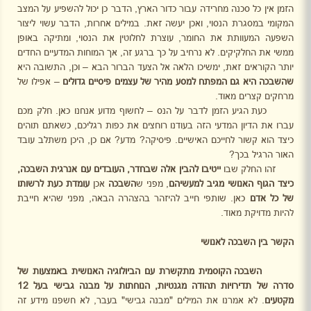
הזמן אין כל סכנה מחרידה עבור כדור הארץ, הדבר כן יכול להשפיע על המצב
המקומי במסגרת הנסוי, ואכן יעשה זאת. במילים אחרות, הדבר עשוי ליצור
השפעה המעוותת את החומר, עוצרת לחלוטין את הנסוי, ומתיקה באופן
ממשי את החלקיקים. לא נרחיב על כך ברגע זה, אך המוחות המדעיים החדים
יותר הקוראים זאת, ימשיכו הלאה אל הצעד הברור הבא – וכן, התשובה היא
שהשבכה היא גם המפתח למסע מהיר של עצמים פיסיים גדולים
– אפילו של
מרחקים קצרים מאוד.
כעת הגיע הזמן לדבר על הנס – לחשוף מדוע אנחנו כאן. חלק מכם
עברו את הדיון המדעי הזה בעודנו רוחצים את כפות רגליכם, כשאתם תוהים
כיצד הוא קשור לחייכם האישיים. פיסיקה? מדע? אם כן, היכן משתלב עובד
האור הרגיל בכך?
זהו החלק שבו
ייטיבו להבין אלה שבחדר, העובדים עם אנרגית השבכה,
כיצד הגוף האנושי מגיב
למעשיהם
, מפני ש
השבכה
אכן
עומדת כעת לרשותו
של כל אדם
כאן. שותפי חייב להיזהר בהצהרה הבאה, מפני שהיא חייבת
להיות מדויקת מאוד.
הקשר בין השבכה לאנושי
השבכה הקוסמית מתקשרת עם הביולוגיה האנושית באמצעות של
סדרה של תדירויות תהודה
מגנטיות, הנוחתות על מבנה גבישי בעל 12
מקטעים
. לא אמרנו את המילים "מבנה גבישי" בעבר, לא חשפנו מידע זה