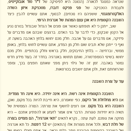
שנראה כמנוגד לכאורה (הכוונה היא לפיסיקה של
ד"ר טוד אובוקייטיס
,
ולעבודת הטכניקה של
פגי פניקס דוברו, מטכניקת איזון השדה
האלקטרומגנטי
, ששניהם היו נוכחים). לבסוף, אתם עשויים להבין כיצד
השבכה הקוסמית היא אכן עצם המהות של אנרגית הרפוי.
שוב, ייתכן כי לא תופתעו כאשר אנו פונים אל הגדול שבגדול בטרם נגיע
אל הקטן שבקטן, כדי לדבר על בני האדם. ברגעים שבהם אנו מדברים על
פיזיקה, אנו מדברים גם על אהבה. חלק מכם יחושו בלחץ האהבה בשעה זו,
ואף כי ייתכן שלא תבינו שום חלק מן המדע, אתם עשויים לחוש בלחץ, באופן
ממשי, וברחיצה – בלחץ החיבוקים, חלק בראש וחלק בכתפיים. חלק מכם
יחושו בשינוי הטמפרטורה, ואתם תחושו באנרגיה בחדר זה בעוד מידע חדש
נמסר באהבה. זמן זה של גילוי ניתן מפני שאתם חפצים בכך, ומפני
שהרווחתם זאת, ולכן אתם יושבים בכורסאות.
עוד על צורת השבכה
השבכה הקוסמית אינה רשת. היא אינה יחידה. היא אינה חד ממדית
.
אם
היא מחלחלת אל היקום
, כפי שאמרנו, היא חייבת להיות בכל מקום, ואכן
,
השבכה
היא בכל מקום
. אנו רוצים לחשוף את צורתה: הצורה הממשית של
תאיה היא יחידות סגורות. הדבר אינו אמור לזעזע או להפתיע אתכם – היא
מחקה את גופכם. לעת עתה , נקרא לתאים "
תאי אנרגיה", הם מצויים בצורה
של חלת דבש
, ולכל אחת מצורות אלו (התאים) יש
12 דפנות
. כל תא אנרגיה
של השבכה הקוסמית סביבכם נותר בלתי נראה, אך אתם תוכלו בסופו של