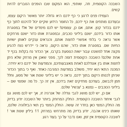
השבכה הקוסמית, וזה, שותפי, הוא המקום שבו הופכים הסברים להיות
קשים.
העמידו פנים לרגע כי כף ידכם היא גדולה יותר מאשר היקום עצמו,
ובעודכם מותחים את כף ידכם, כל החומר הידוע שקיים יכול להיכנס לתוך כף
ידכם בכדור קטן. אתם, אם כן, עצומים! יש לכם מימדים של אל! במסגרת
אותו כדור בידכם, ישנם ביליוני כוכבים, ובמסגרת אותו כדור ישנם מרחקים
אשר נראה כי בלתי אפשרי לחצות אותם, והנראים ענקיים לאותן ישויות
החיות שם. במסגרת אותו כדור, שהנו היקום, נראה כי יידרש נצח להגיע
מקצה אחד למשנהו עבור ישות הנוסעת בקרבו, אך הכדור נח בקלות בכף יד
אחת שלכם! השבכה הקוסמית דומה לכך, מפני שאכן אין מרחק שלא ניתן
לחצות אותו בין אגודלכם לאחת מאצבעותיכם, והמודעות של ידכם היא יחידה.
המכנה התאי הוא יחיד, משולב במודעות המגיבה כאחד. ואף כי בתוך הכדור
שניתן לכנותו היקום בתוך ידכם, נראה כי יש ביליוני שנות אור של מסע, וחלל
וזמן לכבשם, בעודכם מחזיקים זאת בידכם, אין זה כך. כל מה שמצוי שם –
ביליוני הכוכבים – נמצא ב 'עכשיו' שלכם.
אם כן, יש לכם מושג לגבי גודלה של אנרגיה זו, אך יש לכם מושג גם
לגבי איחוד השבכה הקוסמית. החלק המרוחק ביותר של השבכה יודע בדיוק
מה החלק המצוי כאן בחדר זה עושה. החלק המצוי בין תאי הביולוגיה שלכם,
שאותו כינינו אהבה, יודע בדיוק מה מתרחש במרחק 11 ביליון שנות אור !
לשבכה הקוסמית אין זמן, ואנו נדבר על כך בעוד רגע.