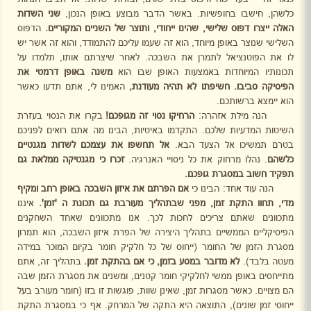
כלשהן, חישבו בחופשיות. באשר הדבר מבוצע באופן הנכון,
שני השדות
האלה ייצרו דפוס שלישי, שהינו ייחודי, ותוצר של השניים המקוריים.
הדפוס
השלישי שנוצר באופן מיוחד, הוא זה שעמו עליכם להתמודד, והוא זה אשר יש
לו את הפוטנציאל לתמרן את השבכה. לאחר שיצרתם אותו, תלמדו על
תכונותיו המיוחדות באמצעות האופן שבו הוא
משנה באופן דרמטי את
הפיסיקה סביבו. חשיפתו לא תהיה מעודנת,
האמינו לי,
אתם תדעו כאשר
הוא יימצא ברשותכם.
הנה מילת אזהרה:
הרחיקו נסוי זה מגופכם!
בקרו את הנסוי בעזרת
השיטות המדעיות שלכם. התקדמו באיטיות, הבינו מה אתם רואים לפניכם
בטרם תמשיכו אל הצעד הבא.
אל תחשפו את עצמכם
לשדות מגנטיים
כלשהם
. נהלו מרחוק את כל ניסויי האנרגיה.
זכרו כי מגנטיקה ממלאת גם
תפקיד חשוב במסגרת גופכם.
הנה עוד אחד: הבינו כי
אם הפרתם את איזון השבכה באופן רחב ומקיף
מדי, תחוו התקת זמן, מפני
שבתהליך מעורבת גם תכונת ה 'זמן'.
איננו
מתכוונים שאתם צריכים לחכות לכך. אנו מתכוונים שאחד השחקנים
הפיסיקליים הממשיים בתהליך היצירה של הפרת איזון השבכה, הוא תמרון
מסגרת הזמן של החומר (ייחוס של כל חלקיק חומר בקיום המוכר במידה
מעטה בלבד).
לא מדובר במסע בזמן, כי
אם בהתקת זמן.
בתהליך זה, אתם
מתייחסים באופן ממשי לחלקיקי חומר קטנים, ומשנים את מסגרת הזמן שבה
הם מצויים. כאשר מסגרות זמן, שאינן שוות, פוגשות זו בזו (חומר מעורב בעל
ייחוסי זמן שונים), התוצאה היא התקה של המרחק. אף כי במסגרת התקת