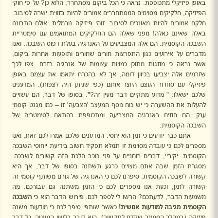
באופן פיזיקלי מתכופפת. נראה כי הכל ביקום מסתחרר, הלוא כן? על פי חוקי
הפיזיקה, חלקיקים מסוימים המסתחררים אמורים להיות בזווית ישרה לסיבוב.
חלקם אמורים להיות מאונכים לסיבוב. זוהי פיזיקה נורמלית. אולם התבוננו
באלה שאינם כאלה! מפני שאלה הם החלקיקים המתואמים עם סימטריית
השבכה הקוסמית. הם אלה המצביעים על האנרגיה בעלת דפוס השבכה. ואנו
מדברים על אירועים כגון התפרצות חורים שחורים ותופעות אחרות ביקום,
אשר נראה כי מוזגות מתוכן כמויות עצומות של אנרגיה בזרם. צפו לכך
שזרמים אלה יצביעו בכיוון דומה, אך לא בהכרח יתאמו את עצמם באופן
פיזיקלי עם סחרור העצם היוצר אותם (כפי שניתן היה לצפות). המדענים
שלכם ישאלו: " מדוע מתקיים דבר מעין זה?". בסופו של דבר, הם עשויים
להעלות את ההשערה כי יש כוח נוסף המעצב 'הצבעה' זו – כמו מגנט קוסמי
ענק. הם חוזים באנרגיה המצביעה ומתכופפת בהתאם לסימטריה של
השבכה הקוסמית.
אתם כבר יודעים כי זמן הוא יחסי. המדענים שלכם אמרו לכם זאת, ואנו
מספרים לכם כי עובדה מסוימת זו תמלא תפקיד חשוב בידיעת ייחוסי השבכה
הקוסמית. יקיריי, דברים רוחניים על פני כוכב הלכת הזה קשורים לשבכה.
מסגרת הזמן שבה אתם מצויים כרגע תשתנה בסופו של דבר, אך היא
קשורה לשבכה הקוסמית. סיפרנו לכם כי האנרגיה של גורם משותף קוסמי זה
קשורה לזמן, וכעת אנו מספרים לכם כי הזמן משתנה גם עבורכם. מה
משמעות הדבר, לדעתכם? הרשו לי לספר לכם. פירוש הדבר הוא כי
השבכה
הקוסמית מגיבה למודעות אנושית!
כאשר שותפי סיפר לכם כי מודעות משנה
פיזיקה (במהלך הסמינר שקדם לתקשור), הוא דיבר בלשון המעטה. כל דבר