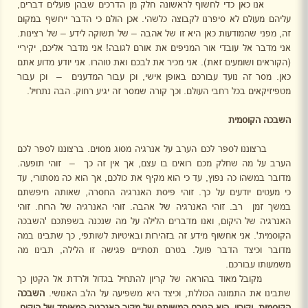
אנו כאן כדי לחשוף לראשונה חלק מן הדרכים שבהן פועלים דברים,
עליהם מעולם לא סיפרנו לקבוצה כלשהי. אכן הולם כי הדבר ייחשף במקום
זה, מפני שהמודעות כאן היא זו של אהבה – של תשוקה לידע – של רצינות.
אני מדבר אל עובדי אור המניפים את אורם לגובה! אני מדבר אליכם, יקיריי
(הקוראים ושומעים זאת). אני מכיר את לבכם ואת טוהרו. אני יודע מדוע אתם
כאן. מסר זה נועד עבורכם באופן אישי, וכן עבור המדענים
–
וכן עבור
מטפיזיקאים בכל רחבי העולם. וכך קורה שמסר זה יגיע רחוק. הבה נתחיל.
השבכה הקוסמית
ברצוננו לספר לכם הערב על אנרגיה מסוג מסוים. ברצוננו לספר לכם
הערב על מה שחלק מכם רואים בו עצם, אך אין זה כך
–
זוהי תופעה.
מדובר במשהו כה נפוץ, עד כי הוא מקיף את כולכם, אך הוא כה מסתורי, עד
כי מעטים יודעים על כך. זוהי פיסת האנרגיה החסרה, שאותה חיפשתם
במשך זמן
רב. זוהי האנרגיה של אהבה. זוהי האנרגיה של הרוח. זוהי
האנרגיה של היקום, ואנו מדברים הלילה על מה שנכנה בשפתכם 'השבכה
הקוסמית'. אני אחשוף מידע זה בזהירות ובאיטיות לשותפי, כך שתבינו במה
מדובר וכיצד הדבר פועל. בטרם תסתיים פגישה זו הלילה, תבינו מה
משמעותו עבורכם.
מקובל מאוד בהוראה של קריון להתחיל בגדול ולרדת אל הקטן כך
שתבינו את התמונה הכוללת, וכיצד היא משפיעה על הלב האנושי.
השבכה
הקוסמית, יקיריי,
היא הגורם
המשותף של מקור האנרגיה המאוחד של היקום.