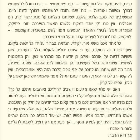
רבים, ויהיה מקור של כוח עצום
–
כוח פיזי ממשי
–
שבו תוכלו להשתמש
לצורך נסיעות ואנרגיה – כוח שבו תוכלו להשתמש לצורך הזנת חיים.
המשאבים של כוכב הלכת שלכם, שאותם ניצלתם על מנת ליצור כוח, הם
מוגבלים. אין כוח נקי יותר במקום כלשהו מאשר השבכה. זוהי פיזיקה,
המוכרת אפילו לבעלי ההארה הנוסעים מפה לשם במסגרת הקוסמוס
–
למעשה, הם 'רוכבים' לעיתים קרובות על חוטי השבכה.
כל אחד מכם נושא אור, יקיריי, הנראה בברור על ידי כל ישות ביקום.
ישנן ישויות כה רחוקות, עד כי אינכם יכולים להעלות כלל בדעתכם, שהן
עשויות לדעת על אורכם. אולם הן יודעות מה מתרחש כאן, והן מתכוננות
לשינויים שיתרחשו בשל מעשיכם. הן שולחות לכם אהבה, שהנה מיידית,
עבור מה שעשיתם. מטלתכם על פני כוכב הלכת הזה היא אוניברסלית, ואין
לה קשר רב לכדור הארץ, האם ידעתם זאת? מפני שהמתרחש כאן ישפיע על
כולנו, אפילו על קריון.
האם יש פלא שאנו מגיעים ויושבים לרגליכם ואוהבים אתכם כל כך?
האם יש פלא שאנו מתפעלים על כי המעטה התרומם, ואנו יכולים כעת למסור
לכם מידע זה? אנו אומרים לכם כי הפיזיקאים כבר יודעים על חלק מן השבכה.
אלה המגלים, כי מודעות זו משנה את הניסויים שלהם, הם אלה שיודעים כי
משהו מתרחש. הדבר מגיע. חפשו זאת. יש עוד דברים כה רבים שהיינו
יכולים לומר, ויהיה זמן למידע נוסף… אך כעת אנו רק רוצים לשבת לרגליכם
ולאהוב אתכם.
וכך הוא הדבר.