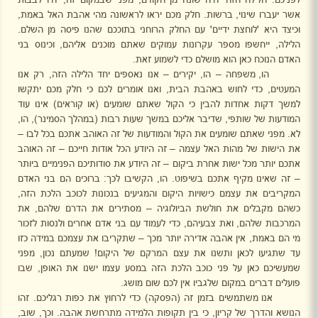
אשר יעברו שינוי, ברשות. חלק מכם יראו לראשונה מהי אהבת האל באמת,
וכיצד היא 'לוחצת ידיים' עם החלק הרוחני בתוככם שהנו פיסה מן השלם.
הלילה, ייחשפו מספר עקרונות עמוקים שאתם מוכנים אליהם, וכינוס בני
האדם הנוכח כאן הוא מושלם כדי לשמוע זאת.
הו, משפחה – הו, יקירים – אנו נאספים יחד הלילה הזה, רק אנו
המעטים, כדי לחוש באהבת הבית, ואנו אומרים לכם כי חלק מכם יתקשו
למשך דקות אחדות להבין כי הקול שאתם שומעים (או קוראים) אינו עוד
המודעות של שותפי, שדיבר אליכם במשך שעות רבות (במהלך הסמינר), הו,
לא. מפני שאתם שומעים את הקול והמודעות של זה האוהב אתכם בכל לבו –
את הישות של מהות האל עצמה – זה היודע הכל אודות חייכם – זה האוהב
אתכם יותר מכל ישות אחרת ביקום – זה היודע את סודותיכם הפנימיים ביותר
– זה שאינו מקיף אתכם בשיפוט. הו, הקשיבו לכך: ברוכים הם בני האדם
המקריבים את עצמם כישויות היקום והמגיעים בנכונות לכוכב הלכת הזה,
כשהם מקבלים את חולשת הביולוגיה – מסתירים את הדרם שלהם, את
המרכבות שלהם, ואת צבעיהם, כדי לעמוד עם בני אדם אחרים ולנסות לזכור
מי הם באמת, אין אהבה אדירה יותר מכך – שתקריבו את עצמכם במידה כזו
עד שתגיעו לכאן ותשנו את עצם המרקם של היקום! שמעתם נכון, מפני
שמעשיכם כאן על פני כוכב הלכת הזה במסע עצמו ישנו את האופן, שבו
פועלים דברים במקום שלגביו אין לכם שום מושג.
אנו משתמשים בזמן זה (הפסקה) כדי לרחוץ את כפות רגליכם. זהו
הנושא והדרך של קריון, כי בין תקופות הלמידה מתרחשת אהבה. וכך, שוב,