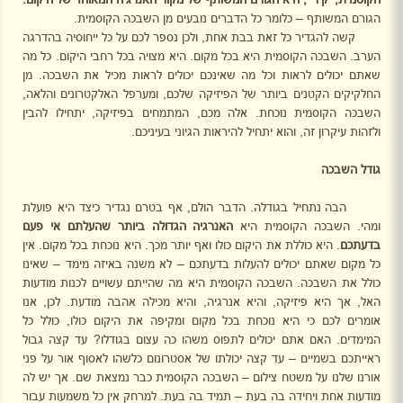
הגורם המשותף – כלומר כל הדברים נובעים מן השבכה הקוסמית.
קשה להגדיר כל זאת בבת אחת, ולכן נספר לכם על כל ייחוסיה בהדרגה
הערב. השבכה הקוסמית היא בכל מקום. היא מצויה בכל רחבי היקום. כל מה
שאתם יכולים לראות וכל מה שאינכם יכולים לראות מכיל את השבכה. מן
החלקיקים הקטנים ביותר של הפיזיקה שלכם, ומערפל האלקטרונים והלאה,
השבכה הקוסמית נוכחת. אלה מכם, המתמחים בפיזיקה, יתחילו להבין
ולזהות עיקרון זה, והוא יתחיל להיראות הגיוני בעיניכם.
גודל השבכה
הבה נתחיל בגודלה. הדבר הולם, אף בטרם נגדיר כיצד היא פועלת
ומהי. השבכה הקוסמית היא
האנרגיה הגדולה ביותר שהעלתם אי פעם
בדעתכם
. היא כוללת את היקום כולו ואף יותר מכך. היא נוכחת בכל מקום. אין
כל מקום שאתם יכולים להעלות בדעתכם – לא משנה באיזה מימד – שאינו
כולל את השבכה. השבכה הקוסמית היא מה שהייתם עשויים לכנות מודעות
האל, אך היא פיזיקה, והיא אנרגיה, והיא מכילה אהבה מודעת. לכן, אנו
אומרים לכם כי היא נוכחת בכל מקום ומקיפה את היקום כולו, כולל כל
המימדים. האם אתם יכולים לתפוס משהו כה עצום בגודלו? עד קצה גבול
ראייתכם בשמיים – עד קצה יכולתו של אסטרונום כלשהו לאסוף אור על פני
אורנו שלנו על משטח צילום – השבכה הקוסמית כבר נמצאת שם. אך יש לה
מודעות אחת ויחידה בה בעת – תמיד בה בעת. למרחק אין כל משמעות עבור