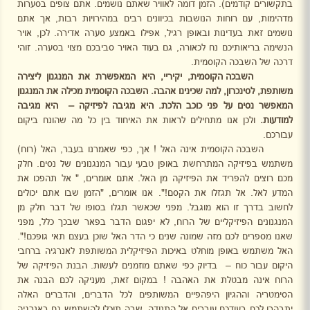
בתקשורים קודמים). הזמן דומה לאוויר שאתם נושמים. אתם צופים בסערות
מדהימות, עם רוחות הנושבות בכיוונים רבים במהירויות רבות, אך אתם
נושמים זאת בעדינות ובאופן רגיל, אפילו באמצע סערה אדירה. לכן, אויר
הנשימה בריאותיכם נח לכאורה, גם בעוד האויר סביבכם מצוי בסערה. זוהי
דרכה של השבכה הקוסמית.
השבכה הקוסמית, יקיריי, היא המאפשרת את המנגנון ליצירה
משותפת, לסינכרון, למה שכינינו אהבה. השבכה הקוסמית מכילה את המנגנון
המאפשר נסים
על פני כוכב הלכת. היא מגיבה לפיזיקה –
היא מגיבה
למודעות.
ולכן אנו מתחילים לראות את האיחוד בין כל מה שהונח ביקום
עבורכם.
השבכה הקוסמית אינה האל ! אך, כפי שאמרנו בעבר, האל (רוח)
משתמש בפיזיקה המתרחשת באופן טבעי עבור המנגנונים של נסים. חלק
מכם רוצים להפריד את הפיזיקה מן האל. אתם אומרים, " אל תהפכו את
המדע לאל. אל תגזלו את הקסם!". אנו אומרים, "הזמן שבו אתם יכולים
לחשוב בדרך זו הוא מוגבל. מפני שכאשר תגלו בסופו של דבר חלק מן
המנגנונים הפיזיקליים של הרוח, לא יפגום הדבר בפאר שבכך כלל, מפני
שאנו מספרים לכם מזה שמונה שנים כי הדר האל שוכן בעצם תאי גופכם!".
האל משתמש באופן מוחלט באיכות הפיזיקלית המשותפת לאנרגיה ברחבי
היקום עבור כוח –
בדיוק כפי שאתם מוזמנים לעשות. הבנת הפיזיקה של
הרוח אינה מבטלת את האהבה ! במקום זאת, מעניקה לכם הבנה את
הסימטריה וההגיון היפהפיים המשותפים לכל הדברים, והדברים האלה
יתבהרו לכם בעודכם עוברים אל התנודה, שבה תוכלו להשתמש גם באנרגיה