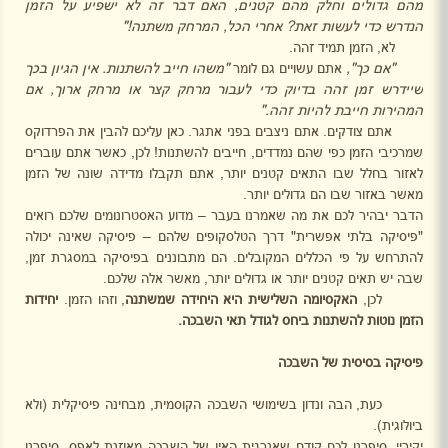
מהם גדולים וחלק מהם קטנים, האם דבר זה לא ישפיע על הזמן
הנדרש כדי לעשות זאת? אחרי הכל, המרחק משתנה!"
לא, הזמן תמיד זהה.
"אם כך",
אתם עשויים גם לומר
"משהו חייב להשתנות. אין הגיון בכך
שיידרש זמן זהה בדיוק כדי
לעבור מרחק קצר או מרחק ארוך, אם
המהירות חייבת להיות זהה."
אתם צודקים. אתם ניצבים בפני אתגר. כאן עליכם להבין את הפרדוקס
שמרכיבי הזמן כפי שהם נמדדים, חייבים להשתנות! לכן, כאשר אתם עוברים
לאזור בחלל שבו התאים קטנים יותר, אתם תקבלו מדידה שונה של הזמן
מאשר באזור שבו הם גדולים יותר.
הדבר יבהיר לכם את מה שאמרנו בעבר – מדוע האסטרונומים שלכם רואים
"פיסיקה בלתי אפשרית" דרך הטלסקופים שלהם – פיסיקה שאינה יכולה
להתרחש על פי הכללים המקובלים. הם מתבוננים בפיסיקה במסגרת זמן,
שבה יש תאים קטנים יותר או גדולים יותר, מאשר אלה שלכם.
לכן,
האקסיומה השלישית היא היחידה שמשתנה
, וזהו הזמן.
יחידות
הזמן נוטות להשתנות ביחס לגודל תאי השבכה.
פיסיקה בסיסית של השבכה
כעת, הבה ונדון בשימושי השבכה הקוסמית, מבחינה פיסיקלית (ולא
ביולוגית).
יקיריי, סיפרנו לכם קודם שאנרגית האין של השבכה מאוזנת לאפס, סיפרנו