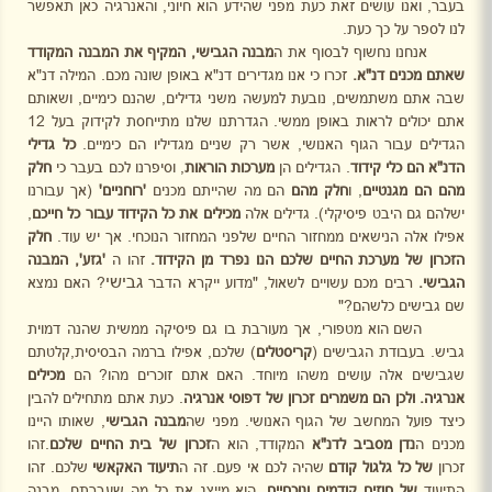
בעבר, ואנו עושים זאת כעת מפני שהידע הוא חיוני, והאנרגיה כאן תאפשר
לנו לספר על כך כעת.
אנחנו נחשוף לבסוף את ה
מבנה הגבישי, המקיף את המבנה המקודד
שאתם מכנים דנ"א.
זכרו כי אנו מגדירים דנ"א באופן שונה מכם. המילה דנ"א
שבה אתם משתמשים, נובעת למעשה משני גדילים, שהנם כימיים, ושאותם
אתם יכולים לראות באופן ממשי. הגדרתנו שלנו מתייחסת לקידוק בעל 12
הגדילים עבור הגוף האנושי, אשר רק שניים מגדיליו הם כימיים.
כל גדילי
הדנ"א הם
כלי קידוד
. הגדילים הן
מערכות הוראות
, וסיפרנו לכם בעבר כי
חלק
מהם הם מגנטיים
, ו
חלק מהם
הם מה שהייתם מכנים
'רוחניים'
(אך עבורנו
ישלהם גם היבט פיסיקלי). גדילים אלה
מכילים את כל הקידוד עבור כל חייכם
,
אפילו אלה הנישאים ממחזור החיים שלפני המחזור הנוכחי. אך יש עוד.
חלק
הזכרון של מערכת החיים
שלכם הנו נפרד מן הקידוד.
זהו ה
'גזע', המבנה
גבישי
הגבישי.
רבים מכם עשויים לשאול, "מדוע ייקרא הדבר
? האם נמצא
שם גבישים כלשהם?"
השם הוא מטפורי, אך מעורבת בו גם פיסיקה ממשית שהנה דמוית
גביש. בעבודת הגבישים (
קריסטלים
) שלכם, אפילו ברמה הבסיסית,קלטתם
שגבישים אלה עושים משהו מיוחד. האם אתם זוכרים מהו? הם
מכילים
אנרגיה. ולכן הם משמרים זכרון של דפוסי אנרגיה
. כעת אתם מתחילים להבין
כיצד פועל המחשב של הגוף האנושי. מפני שה
מבנה הגבישי
, שאותו היינו
מכנים ה
נדן מסביב לדנ"א
המקודד, הוא ה
זכרון של בית החיים שלכם
.זהו
זכרון
של
כל גלגול קודם
שהיה לכם אי פעם. זה ה
תיעוד
האקאשי
שלכם. זהו
התיעוד
של
חוזים קודמים ונוכחיים
, הוא מייצג את כל מה שעברתם, מבנה