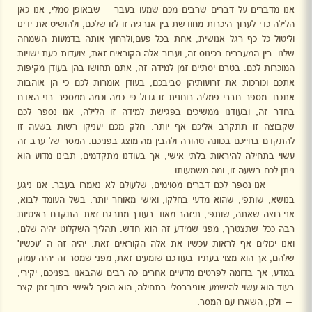
אנו מדברים על דברים שרבים מכם שמעו בעבר – שבאופן סמלי, אנו כאן
הלילה כדי לערוך היכרות מחודשת בין אנרגיה זו לזו שלכם, ולהושיט את ידינו
וליטול כל כף רגל אנושית, אחת בכל פעם,ולרחוץ אותה בדמעות השמחה
שלנו. בין המעברים בכינוס זה, ועבור אלה הקוראים זאת, צועדות כעת ישויות
המוכרות לכם. בטרם יסתיים זמן למידה זה, אתם תחושו בהן בעודן מקיפות
אתכם וכורכות את זרועותיהן סביבכם, בעודן אומרות לכם כי הן אוהבות
אתכם. מספר חברי פמליה רוחנית זו גדול פי כמה וכמה ממספר בני האדם
בחדר זה, ובעודנו ממשיכים בפגישת למידה זו הלילה, אנו נספר לכם
שקבוצה זו תתקרב אליכם אף יותר. חלק מכם יעניקו רשות בשעה זו
להתקדם בחייכם בכוונה טהורה ולהבין מה מוצג בפניכם. המסר של ערב זה
עשוי בתחילה להיראות בלתי אישי, אך בעודנו מתקדמים, תבינו מדוע הוא
ניתן לכם בשעה זו, ומה משמעותו.
אנו נספר לכם דברים מסוימים, שלעולם לא נאמרו בעבר. אנו ניגע
בנושא, שותפי, שהוא מדעי בחלקו, ואישי מאוחר יותר. בשל העומד לבוא,
אני רוצה שאתה, שותפי, תיזהר מאוד בעודך מתרגם זאת. התקדם באיטיות
רבה ככל שתצטרך, מפני שמידע זה הוא חדש. תהליך השקלוט יהיה שלם,
ואנו יכולים אף לראות עכשיו את אלה הקוראים זאת. יהיה זה ה 'עכשיו'
שלהם, אך הוא מצוי בעתיד בעודכם שומעים זאת, מפני שמסר זה יהיה עמוק
במדע, אך בדומה לפרטים מדעיים אחרים כה רבים שהבאנו בפניכם, יקירי,
בעוד הוא עשוי להישמע אוניברסלי בתחילה, הוא הופך לאישי בתוך זמן קצר
–
ולכן, השארו עם המסר.