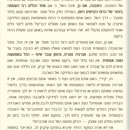
של השבכה
. השבכה, אם כן
, אינה האל, כי אם
אחד
הכלים רבי העוצמה
ביותר של הרוח הקיימים היום,
המכילה חלק גדול ממה
שכיניתם קסם בלתי
מוסבר – דרך האל. האם אתם מזועזעים כי הרוח משתמשת בעצם הפיזיקה
שיצרה על מנת לאפשר את האופן שבו פועלים דברים? מדוע ליצור כלים
ואחר להתעלם מהם? לא. זוהי תגלית עבורכם אודות באופן שבו פועלת הרוח
ביקום.
אם כן, כעת אנו מספרים לכם כיצד הדבר פועל. אך אין זה הכל, מפני
שהשבכה הקוסמית מגיבה כעת למשהו שאליו מעולם לא הגיבה בעבר על
פני כוכב הלכת שלכם.
אנרגיה נוצרת, והזמן עובר שינוי – הכל באמצעות
כוונה
אנושית
. אין כוח גדול יותר ביקום מאשר כוונה ואהבה אנושיות, ואנו
סיפרנו לכם על עובדה זו שוב ושוב מאז הגעתו של קריון. זהו הלילה שבו אנו
מתאמים ומשווים זאת לבסוף עם הפיזיקה של האהבה.
הו, יקיריי, האם אתם מבינים כעת כי כאשר אתם מביעים כוונה, אין זו
אנרגיה מסתורית כלשהי המעופפת אל תוך האתר ומתגשמת בדרך כלשהי
כמשהו שאתם רוצים או צריכים? כעת אתם יכולים לראות כי יש לכך סימטריה
וגודל ותכלית ומודעות, וכי יש ייחוס מיכני לפיזיקה ולאהבה המקיפה אותה,
הקרויה כוונה אנושית? כעת האם אתם מתחילים להבין מדוע מסייעי האנרגיה
של העידן החדש יכולים לעשות כל כך הרבה! הם 'מתחברים' אל השבכה
הקוסמית. אין עוד מסתורין ביחס לכך
;
במקום זאת, יוחלף הדבר ביום מן
הימים במדע טוב ומוצק
–
הניתן מטעם האל והנו אוניברסלי.
אני לא אהיה המקור היחיד שיביא בפניכם עיקרון זה. הוא יוכר בשמות