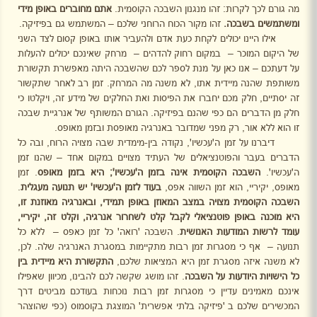
מה גורם לכך לקרות: זהו מנגנון השבכה הקוסמית.
אתם מחוברים
באופן מידי
ומשתמשים בשבכה.
זהו מקור הכוח הרוחני שלכם – המשתמש גם בפיזיקה.
אילו היינו יכולים לקחת כעת אדם ולהעביר אותו באופן קסום לצד השני
של היקום המוכר –
במקום רחוק להדהים –
מרחק שאינכם יכולים להעלות
על דעתכם – אנו כאן על מנת לספר לכם שהשבכה היתה מאפשרת תקשורת
משותפת שהנה מיידית אתו, לא משנה מה המרחק. זמן רב לאחר שתקשור
זה יסתיים, חלק מכם יחברו את הפיסות ואת החלקים של מידע זה, ויקלטו כי
חלק מן הדברים הם כפי שהנם בפיזיקה. הגורם המשותף של אנרגיית שבכה
זו הוא ללא אור, רק מפני שמדובר באנרגיה מאופסת ובזמן מאופס.
דיברנו על זמן ה'עכשיו', נקודה בין-מימדית שבה מצויה הרוח, ובה כל
הדברים בעבר והפוטנציאלים של העתיד מצויים במקום אחד – שהנו זמן
ה'עכשיו'.
השבכה הקוסמית אינה בזמן ה'עכשיו'
;
היא בזמן מאופס
. זמן
מאופס, יקיריי, הוא זמן השווה אפס,
בעוד לזמן ה'עכשיו' יש תנועה מעגלית
.
השבכה הקוסמית מצויה במצב המאוזן באופן תמידי, ובאנרגיה מאוזנת זו,
היא מוכנה באופן פוטנציאלי לקבל קלט לשחרור אנרגיה, וקלט זה, יקיריי,
עומד לרשות
המודעות האנושית
. השבכה 'רואה' כל זמן כאפס –
ללא כל
תנועה –
אף כי מסגרות זמן רבות מתקיימות במסגרת האנרגיה שלה. לכן,
לא משנה איזה מסגרת זמן היא המציאות שלכם,
התקשורת היא מיידית בין
כל הישויות היודעות על
השבכה
. זהו מושג שקשה לכם להבינו, מכיוון שאפילו
אינכם מאמינים עדיין כי מסגרות זמן רבות נוכחות בעודכם מביטים דרך
המכשירים שלכם ב 'פיזיקה בלתי אפשרית' המוצגת בקוסמוס (כפי שהוצהר