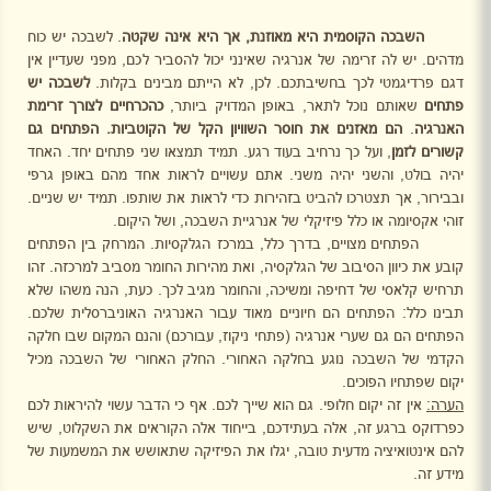
השבכה הקוסמית היא מאוזנת, אך היא אינה שקטה
. לשבכה יש כוח
מדהים. יש לה זרימה של אנרגיה שאינני יכול להסביר לכם, מפני שעדיין אין
דגם פרדיגמטי לכך בחשיבתכם. לכן, לא הייתם מבינים בקלות.
לשבכה יש
פתחים
שאותם נוכל לתאר, באופן המדויק ביותר,
כהכרחיים לצורך זרימת
האנרגיה
.
הם מאזנים את
חוסר השוויון הקל של הקוטביות. הפתחים גם
קשורים לזמן
, ועל כך נרחיב בעוד רגע. תמיד תמצאו שני פתחים יחד. האחד
יהיה בולט, והשני יהיה משני. אתם עשויים לראות אחד מהם באופן גרפי
ובבירור, אך תצטרכו להביט בזהירות כדי לראות את שותפו. תמיד יש שניים.
זוהי אקסיומה או כלל פיזיקלי של אנרגיית השבכה, ושל היקום.
הפתחים מצויים, בדרך כלל, במרכז הגלקסיות. המרחק בין הפתחים
קובע את כיוון הסיבוב של הגלקסיה, ואת מהירות החומר מסביב למרכזה. זהו
תרחיש קלאסי של דחיפה ומשיכה, והחומר מגיב לכך. כעת, הנה משהו שלא
תבינו כלל: הפתחים הם חיוניים מאוד עבור האנרגיה האוניברסלית שלכם.
הפתחים הם גם שערי אנרגיה (פתחי ניקוז, עבורכם) והנם המקום שבו חלקה
הקדמי של השבכה נוגע בחלקה האחורי. החלק האחורי של השבכה מכיל
יקום שפתחיו הפוכים.
הערה:
אין זה יקום חלופי. גם הוא שייך לכם. אף כי הדבר עשוי להיראות לכם
כפרדוקס ברגע זה, אלה בעתידכם, בייחוד אלה הקוראים את השקלוט, שיש
להם אינטואיציה מדעית טובה, יגלו את הפיזיקה שתאושש את המשמעות של
מידע זה.