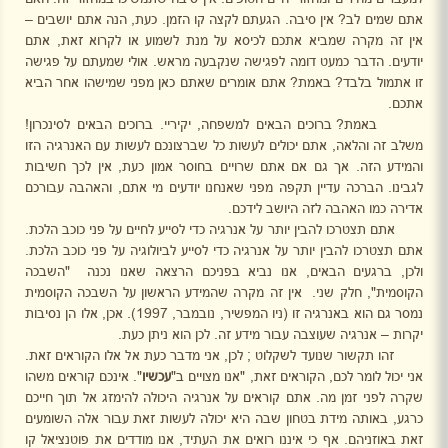
אתם שמים לב? אין סיבה. הגעתם לקצה קו הזמן. כעת, הנה אתם יושבים –
אין זה מקרה שמביא אתכם לכיסא על מנת לשמוע או לקרוא זאת, אתם
יודעים. הדבר כמעט דומה לפגישה שנקבעה מראש. אולי שמעתם על פגישה
זו אתמול בלבד? באמת? אתם אומרים שאתם כאן מפני שמישהו אחר הביא
אתכם.
באמת? ברוכים הבאים למשפחה, יקיריי. ברוכים הבאים לסינכרון!
משלב זה והלאה, אתם יכולים לעשות כל שברצונכם לעשות עם האנרגיה הזו
והמידע הזה. אך גם אם אתם שרויים בחוסר אמון כעת, אין לכך חשיבות
לגבינו. הברכה עדיין תקפה מפני שאנחנו יודעים מי אתם, והאהבה עבורכם
אדירה כמו האהבה לזה היושב לידכם.
אתם תצטרכו להבין יותר על אנרגיה כדי לסייע לחיים על פני כוכב הלכת.
אתם תצטרכו להבין יותר על אנרגיה כדי לסייע לביולוגיה על פני כוכב הלכת.
ולכן, ברגעים הבאים, אנו נביא בפניכם הרצאה שאנו נכנה
"השבכה
הקוסמית", חלק שני.
אין זה מקרה שהמידע הראשון על השבכה הקוסמית
נמסר גם הוא באנרגיה זו (ניו המפשיר, נובמבר, 1997). אכן, אלו הן נסיבות
יקרות – אנרגיה שעוצבה עבור מידע זה. לכן הוא ניתן כעת.
זהו תקשור שנועד לשקלוט
;
לכן, אני מדבר כעת אל אלו הקוראים זאת.
אני יכול לומר לכם, הקוראים זאת, "אנו מצויים ב"
עכשיו
". אינכם קוראים משהו
שקרה לפני זמן מה. אתם קוראים על אנרגיה היכולה להימזג אל תוך חייכם
כרגע, באותה מידת בטחון שבה היא יכולה לעשות זאת עבור אלה השומעים
זאת באוזניהם. אף כי איננו רואים את העתיד, אנו מודדים את פוטנציאל קו