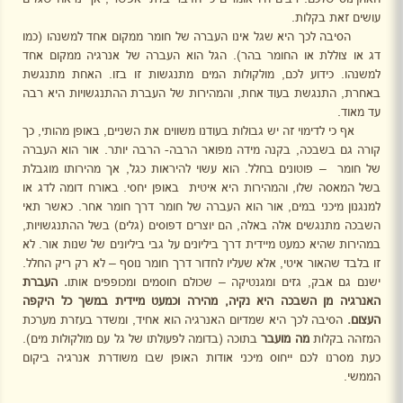
עושים זאת בקלות.
הסיבה לכך היא שגל אינו העברה של חומר ממקום אחד למשנהו (כמו
דג או צוללת או החומר בהר). הגל הוא העברה של אנרגיה ממקום אחד
למשנהו. כידוע לכם, מולקולות המים מתנגשות זו בזו. האחת מתנגשת
באחרת, התנגשת בעוד אחת, והמהירות של העברת ההתנגשויות היא רבה
עד מאוד.
אף כי לדימוי זה יש גבולות בעודנו משווים את השניים, באופן מהותי, כך
קורה גם בשבכה, בקנה מידה מפואר הרבה- הרבה יותר. אור הוא העברה
של חומר
– פוטונים בחלל. הוא עשוי להיראות כגל, אך מהירותו מוגבלת
בשל המאסה שלו, והמהירות היא איטית
באופן יחסי. באורח דומה לדג או
למנגנון מיכני במים, אור הוא העברה של חומר דרך חומר אחר. כאשר תאי
השבכה מתנגשים אלה באלה, הם יוצרים דפוסים (גלים) בשל ההתנגשויות,
במהירות שהיא כמעט מיידית דרך ביליונים על גבי ביליונים של שנות אור. לא
זו בלבד שהאור איטי, אלא שעליו לחדור דרך חומר נוסף – לא רק ריק החלל.
ישנם גם אבק, גזים ומגנטיקה – שכולם חוסמים ומכופפים אותו
. העברת
האנרגיה מן השבכה היא נקיה, מהירה וכמעט מיידית במשך כל היקפה
העצום.
הסיבה לכך היא שמדיום האנרגיה הוא אחיד, ומשדר בעזרת מערכת
המזהה בקלות
מה מועבר
בתוכה (בדומה לפעולתו של גל עם מולקולות מים).
כעת מסרנו לכם ייחוס מיכני אודות האופן שבו משודרת אנרגיה ביקום
הממשי.