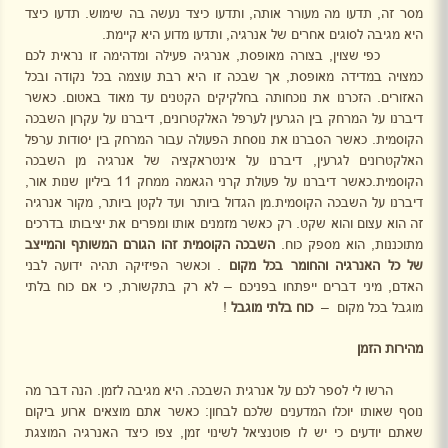
מסר זה, תדעו מה מעורר אותה, ותדעו כיצד נעשה בה שימוש. תדעו כיצד
היא מגיבה לסוגים אחרים של אנרגיה, ותדעו מדוע היא קיימת.
כפי שצוין, בצורה מאופסת, אנרגיה פעילה ומדהימה זו נראית לכם
כמצויה במדידה מאופסת, אך שבכה זו היא רבת עוצמה בכל נקודה ובכל
האזורים. הזכרנו את נוכחותה בחלקיקים הקטנים עד מאוד באטום. כאשר
דיברנו על המרחק בין הגרעין לערפל האלקטרונים, דיברנו על עקרון השבכה
הקוסמית. כאשר הסברנו את נוסחת הפעולה עבור המרחק בין יסודות ערפל
האלקטרונים לגרעין, דיברנו על אינטראקציה של אנרגיה מן השבכה
הקוסמית.כאשר דיברנו על פעולת קרני הגאמה ממחק 11 ביליון שנות אור,
דיברנו על השבכה הקוסמית.מן הגדול ביותר ועד לקטן ביותר, מקור אנרגיה
זה הוא עצום והוא שקט. רק כאשר מזמנים אותו ומפרים את יציבותו בדרכים
מתוכננות, הוא מספק כוח.
השבכה הקוסמית זהו הגורם המשותף והמייצב
של כל האנרגיה
והחומר בכל מקום
. וכאשר הפיזיקה תהיה ידועה לבני
האדם, מיני דברים ייפתחו בפניכם – לא רק בתקשורת, כי אם כוח בלתי
מוגבל בכל מקום
–
כוח בלתי מוגבל
!
מהירות הזמן
הרשו לי לספר לכם על אנרגית השבכה. היא מגיבה לזמן. הנה דבר מה
נוסף שאותו יוכלו המדענים שלכם לבחון: כאשר אתם מוצאים ארוע ביקום
שאתם יודעים כי יש לו פוטנציאל לשינוי זמן, צפו כיצד האנרגיה המוצגת