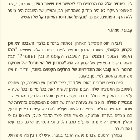
לכן.
פתחים אלה הם הכרחיים כדי לאפשר את שימור האיזון
, אחרת, 'עיצוב
האיפוס' העיקרי לא היה מחזיק מעמד זמן רב, והאיזון של השבכה היה מופר
ללא הרף.
הפתחים
, אם כן,
'מנקזים' את חוסר האיזון הקל של ההטיה
.
קבוע קוסמולוגי
לגבי הייחוס הפיסיקלי האחרון, נסתפק ברמזים בלבד.
השבכה היא אכן
"מהו
הקבוע הקוסמי
, שאותו המדע מחפש לנצח. ישנם כאלה ששאלו
הקשר המכני הממשי בין השבכה הקוסמית ובין החומר?"
הבה
ונאמר רק כי המאפיין של קבוע זה
הוא "המכוונן של המיתרים" של מוסיקת
החומר
, הוא
קובע את התדירויות של החלקים הקטנים ביותר
, ותדירויות אלו
משתנות בהתאם למיקומן ביקום.
היינו רוצים שתבינו בסופו של דבר, כיצד לתמרן אץ השבכה, כך שתוכלו
לשאוב מן האנרגיה שלה. הבינו שניתן לעשות זאת בכל מקום ובכל שעה –
ע"פ כדור הארץ או בחלל.
הדבר נעשה באופן מוחלט ושלם עם מגנטיקה –
מגנטיקה פעילה
. הוא מושג בעזרת יצירה של דפוסים הממוקמים בזהירות של
שדות מגנטיים גדולים, שחייבים להיות פעילים (הם לא קיימים באופן טבעי,
הם נוצרים בעזרת אנרגיה). כאשר תגלו כיצד הדבר פועל, תמצאו גם כי
תהליך מסויים זה אינו חדש ע"פ כוכב הלכת, וכי הנסיינים שלכם כבר עשו
זאת בעבר.
במהלך הזמנים שבהם נעשה הדבר בעבר, איש לא הבין מה מתרחש.