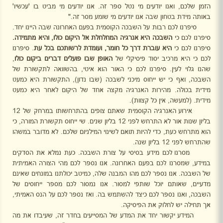
הזמן שלכם, ואנו יודעים מי נטל ספר זה. אנו יודעים מי מביט בו 'עכשיו'
באותה מידת בטחון שבה אנו יודעים מי שומע מסר זה."
סיפרנו לכם רבות על השבכה הקוסמית בפעם האחרונה שבה היינו יחד.
סיפרנו לכם כי
השבכה היא אנרגיה המחלחלת אל היקום כולו, והיא מתמידה.
סיפרנו לכם כי
היא עוברת דרך כל חומר, ועומדת לרשותכם בכל עת
. סיפרנו
לכם כי היא מרכיב יסוד פיסיקלי של
האופן שבו פועלים דברים ביקום כולו
,
שהנו גלוי לעין. סיפרנו לכם כי האור הוא איטי, בהשוואה לתקשורת של
השבכה, ואף כי יש ייחוס מיכני לשבכה (שבו נדון), התקשורת היא כמעט
מידית בכולה. מהירות האנרגיה מקצה אחד של היקום לאחר היא כמעט
מידית. (למעשה, אין כל קצוות).
אירוע האנרגיה הקוסמית שאתם צופים בהתרחשותו במרחק של 12
בליון שנות אור לא התרחש לפני 12 בליון שנים. שי ייחוס תקשורת המורה, כי
הוא מתרחש כעת, כדי להיות תואם לשינוי המילניום שלכם. לא מדובר במשהו
שהתרחש לפני 12 בליון שנה.
מסרנו לכם מידע בסיסי על צורת השבכה. כעת נמלא את הסדקים
במידע, שמסרנו לכם בפעם האחרונה. אנו נספר לכם מהי הצורה האמיתית
של השבכה. אנו נספר לכם מהו המבנה שלה, כמיטב יכולתנו במונחים שאינם
מדעיים, שאותם יוכל שותפי למסור. אנו נמסור לכם מספר ייחוסים של
השבכה, ואנו נספר לכם כיצד להשתמש בה. ואז נספר לכם על הנס האמיתי,
אך תחילה יש לחלוק את הפיסיקה.
המידע יקשור יחד את המדע של המסייעים בחדר זה, שעיבדו את מה