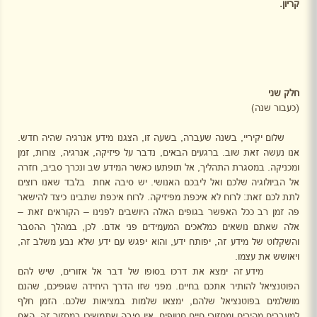
קריון.
חלק שני
(כעבור שנה)
שלום יקיריי, בשנה שעברה, בשעה זו, הצגנו מידע אנרגיה שהיה חדש.
אנו נעשה זאת שוב. ברגעים הבאים, נדבר על פיזיקה, אנרגיה, צורות, זמן
ומכניקה. במסגרת התהליך, אל תופתעו כאשר המידע שב ונכרך סביב, חזרה
אל הביולוגיה שלכם ואל ליבכם האנושי. יש סיבה אחת
בלבד שאנו רוצים
לתת לכם זאת: לרוח לא איכפת מפיזיקה. לרוח איכפת שתבינו כיצד להישאר
פה זמן רב ככל האפשר בגופים האלה היושבים לפנינו – הקוראים זאת –
אלה שאתם נושאים כמלאכים המעמידים פני אדם. לכן, במהלך ההסבר
והשקלוט של מידע זה, יפותח ידע, והוא יפגש עם ידע שלא נבע משלב זה,
ויאושש את עצמו.
מידע זה ימצא את דרכו בסופו של דבר אל אזורים, שיש להם
הפוטנציאל להותיר אתכם בחיים. מפני שזו הדרך היחידה שגופיכם, שהנם
מושלמים בפוטנציאל שלהם, ימצאו שלמות במציאות שלכם. הזמן חלף
למעברים מהירים ומחזורי חיים חטופים. אין סיבה שתמשיכו במחזור זה. האם