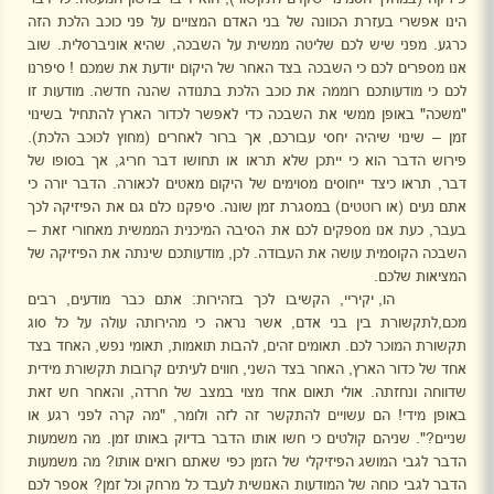
הינו אפשרי בעזרת הכוונה של בני האדם המצויים על פני כוכב הלכת הזה
כרגע. מפני שיש לכם שליטה ממשית על השבכה, שהיא אוניברסלית. שוב
אנו מספרים לכם כי השבכה בצד האחר של היקום יודעת את שמכם ! סיפרנו
לכם כי מודעותכם רוממה את כוכב הלכת בתנודה שהנה חדשה. מודעות זו
"משכה" באופן ממשי את השבכה כדי לאפשר לכדור הארץ להתחיל בשינוי
זמן – שינוי שיהיה יחסי עבורכם, אך ברור לאחרים (מחוץ לכוכב הלכת).
פירוש הדבר הוא כי ייתכן שלא תראו או תחושו דבר חריג, אך בסופו של
דבר, תראו כיצד ייחוסים מסוימים של היקום מאטים לכאורה. הדבר יורה כי
אתם נעים (או רוטטים) במסגרת זמן שונה. סיפקנו כלם גם את הפיזיקה לכך
בעבר, כעת אנו מספקים לכם את הסיבה המיכנית הממשית מאחורי זאת –
השבכה הקוסמית עושה את העבודה. לכן, מודעותכם שינתה את הפיזיקה של
המציאות שלכם.
הו, יקיריי, הקשיבו לכך בזהירות: אתם כבר מודעים, רבים
מכם,לתקשורת בין בני אדם, אשר נראה כי מהירותה עולה על כל סוג
תקשורת המוכר לכם. תאומים זהים, להבות תואמות, תאומי נפש, האחד בצד
אחד של כדור הארץ, האחר בצד השני, חווים לעיתים קרובות תקשורת מידית
שדווחה ונחזתה. אולי תאום אחד מצוי במצב של חרדה, והאחר חש זאת
באופן מידי! הם עשויים להתקשר זה לזה ולומר, "מה קרה לפני רגע או
שניים?". שניהם קולטים כי חשו אותו הדבר בדיוק באותו זמן. מה משמעות
הדבר לגבי המושג הפיזיקלי של הזמן כפי שאתם רואים אותו? מה משמעות
הדבר לגבי כוחה של המודעות האנושית לעבד כל מרחק וכל זמן? אספר לכם