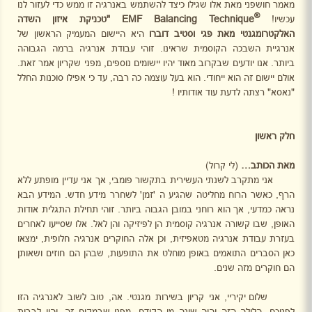
מאמר חושפני מאת אלו שגילו כיצד להשתמש באנרגיה זו ממש כדי לעזור לנו
®
עכשיו!
EMF Balancing Technique
"טכניקת איזון השדה
האלקטרומגנטי מאת פגי
וסטיב דוברו
היא היישום המעמיק הראשון של
אנרגיית השבכה הקוסמית שראינו. זוהי עבודת אנרגיה ברמה הגבוהה
ביותר. אנו יודעים שבקרוב מאוד יהיו יישומים נוספים, מפני שקריון אמר זאת.
אולם יישום זה הוא ייחודי. הוא בעל עוצמה כה רבה, עד כי אפילו סוכנות החלל
"נאסא" רצתה לדעת עוד אודותיו !
חלק ראשון
מאת הכותב…
(לי קרול)
אני מתקרב לשנתי העשירית בתקשור פומבי, אך אני עדיין מופתע ללא
הרף, כאשר הרוח מחליטה שהגיע ה 'זמן' לשחרר מידע חדש. המידע הבא
נראה כמדעי, אך הוא רוחני במובן הגבוה ביותר. זוהי תחילת התגלית אודות
האופן, שבו קשורה אנרגיה קוסמית הן לפיזיקה והן לאל. אלו שסייעו לאחרים
בעזרת עבודת אנרגיה מטאפיזית, וכן אלה החוקרים אנרגיה חלופית, ימצאו
כאן הסברים התואמים באופן מוחלט את התופעות, שבהן הם חוזים ושאותן
הם חוקרים מזה שנים.
שלום יקיריי, אני קריון בשירות מגנטי. אה, טוב לשוב לאנרגיה הזו
לפניכם. הלילה הזה יהיה שונה מן הקודם, מפני שבמקום זה, יהיו לבבות