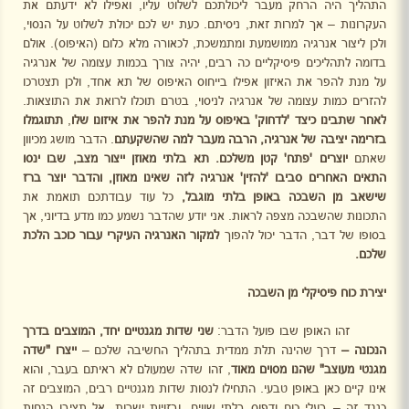
התהליך היה הרחק מעבר ליכולתכם לשלוט עליו, ואפילו לא ידעתם את
העקרונות – אך למרות זאת, ניסיתם. כעת יש לכם יכולת לשלוט על הנסוי,
ולכן ליצור אנרגיה ממושמעת ומתמשכת, לכאורה מלא כלום (האיפוס). אולם
בדומה לתהליכים פיסיקליים כה רבים, יהיה צורך בכמות עצומה של אנרגיה
על מנת להפר את האיזון אפילו בייחוס האיפוס של תא אחד, ולכן תצטרכו
להזרים כמות עצומה של אנרגיה לניסוי, בטרם תוכלו לרואת את התוצאות.
לאחר שתבינו כיצד 'לדחוק' באיפוס על מנת להפר את איזונו שלו
,
תתוגמלו
בזרימה
יציבה של אנרגיה, הרבה מעבר למה שהשקעתם
. הדבר מושג מכיוון
שאתם
יוצרים 'פתח' קטן משלכם. תא בלתי מאוזן ייצור מצב, שבו ינסו
התאים האחרים סביבו 'להזין' אנרגיה לזה שאינו מאוזן, והדבר יוצר ברז
שישאב מן השבכה באופן בלתי מוגבל,
כל עוד עבודתכם תואמת את
התכונות שהשבכה מצפה לראות.
אני יודע שהדבר נשמע כמו מדע בדיוני, אך
בסופו של דבר, הדבר יכול להפוך
למקור האנרגיה העיקרי
עבור כוכב הלכת
שלכם.
יצירת כוח פיסיקלי מן השבכה
זהו האופן שבו פועל הדבר:
שני שדות מגנטיים יחד, המוצבים בדרך
הנכונה –
דרך שהינה תלת ממדית בתהליך החשיבה שלכם –
ייצרו "שדה
מגנטי מעוצב" שהנו מסוים מאוד
, זהו שדה שמעולם לא ראיתם בעבר, והוא
אינו קיים כאן באופן טבעי. התחילו לנסות שדות מגנטיים רבים, המוצבים זה
כנגד זה – בעלי כוח ודפוס בלתי שווים, ובזויות ישרות. אל תציבו הנחות