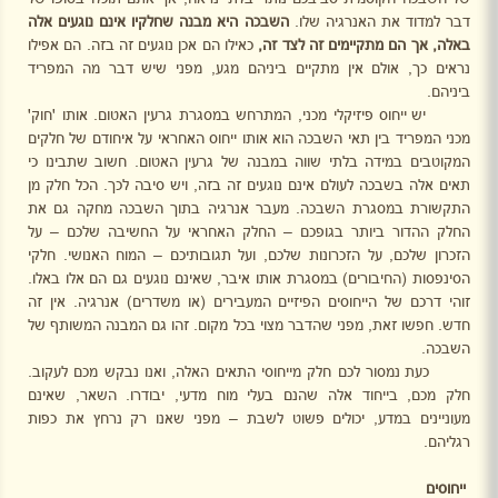
דבר למדוד את האנרגיה שלו.
השבכה היא מבנה שחלקיו אינם נוגעים אלה
באלה, אך הם מתקיימים זה לצד זה,
כאילו הם אכן נוגעים זה בזה. הם אפילו
נראים כך, אולם אין מתקיים ביניהם מגע, מפני שיש דבר מה המפריד
ביניהם.
יש ייחוס פיזיקלי מכני, המתרחש במסגרת גרעין האטום. אותו 'חוק'
מכני המפריד בין תאי השבכה הוא אותו ייחוס האחראי על איחודם של חלקים
המקוטבים במידה בלתי שווה במבנה של גרעין האטום. חשוב שתבינו כי
תאים אלה בשבכה לעולם אינם נוגעים זה בזה, ויש סיבה לכך. הכל חלק מן
התקשורת במסגרת השבכה. מעבר אנרגיה בתוך השבכה מחקה גם את
החלק ההדור ביותר בגופכם – החלק האחראי על החשיבה שלכם – על
הזכרון שלכם, על הזכרונות שלכם, ועל תגובותיכם – המוח האנושי. חלקי
הסינפסות (החיבורים) במסגרת אותו איבר, שאינם נוגעים גם הם אלו באלו.
זוהי דרכם של הייחוסים הפיזיים המעבירים (או משדרים) אנרגיה. אין זה
חדש. חפשו זאת, מפני שהדבר מצוי בכל מקום. זהו גם המבנה המשותף של
השבכה.
כעת נמסור לכם חלק מייחוסי התאים האלה, ואנו נבקש מכם לעקוב.
חלק מכם, בייחוד אלה שהנם בעלי מוח מדעי, יבודרו. השאר, שאינם
מעוניינים במדע, יכולים פשוט לשבת – מפני שאנו רק נרחץ את כפות
רגליהם.
ייחוסים