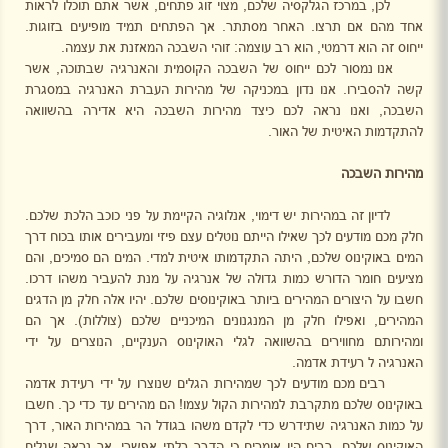
לכן, במרכז הגלקסיה שלכם, מצוי זוג פתחים, אשר אתם תוכלו לראות
אחד מהם אם תרצו. האחר מסתתר. אך הפתחים תמיד מופיעים בזוגות.
ייחוס זה הוא דרמטי, הוא רב עוצמה: זוהי השבכה המאזנת את עצמה.
אנו נמסור לכם ייחוס של השבכה הקוסמית והאנרגיה שבתוכה, אשר
קשה להסבירו. אנו נדון במכניקה של מהירות העברת האנרגיה במסגרת
השבכה, ואנו נראה לכם כיצד מהירות השבכה היא אדירה בהשוואה
להתקדמות האיטית של האור.
מהירות השבכה
לדיון זה במהירות יש דימוי, אנלוגיה הקיימת על פני כוכב הלכת שלכם.
חלק מכם מודעים לכך שאילו הייתם נוטלים עצם פיזי ומעבירים אותו בכוח דרך
המים באוקינוס שלכם, היתה התקדמותו איטית למדי. המים הם סמיכים, והם
מציעים חומר הדורש כמות גדולה של אנרגיה על מנת להעביר משהו דרכו.
חשבו על היצורים המהירים ביותר באוקינוסים שלכם. יהיו אלה חלק מן הדגים
המהירים, ואפילו חלק מן המנגנונים המיכניים שלכם (צוללות). אך הם
ומהירותם מחווירים בהשוואה לגלי האוקינוס הענקיים, הנוצרים על ידי
האנרגיה ל רעידת אדמה.
רבים מכם מודעים לכך שמהירות הגלים שנוצרו על ידי רעידת אדמה
באוקינוס שלכם מתקרבת למהירות הקול עצמו! הם מהירים עד כדי כך. חשבו
על כמות האנרגיה שתידרש כדי לקדם משהו בגודל הר במהירות האור, דרך
האוקינוס שלכם. רבים היו אומרים כי הדבר בלתי אפשרי, אך נראה שגלים