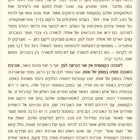
במה מדובר. מפני שתגיע עת. שבה תוכלו למקם את ה'עיניים' ואת
הטלסקופים שלכם במקומות שונים ורחוקים מאוד. אחד מהם עשוי אף להיות
על כוכב לכת אחר, ויחד, בעודם משקיפים על היקום בדרך סטריאוסקופית,
כפי ששתי עיניכם משקיפות על העולם, יראו לבסוף את הדימוי התלת מימדי
לפניהם. הם יראו את הכבישים של אפלה לכאורה ביו צברי חומר הכוכבים,
קווים ישרים של אפלה יתגלו לעין, כשהם מעניקים ליקום כיוון
–
מעניקים לו
סימטריה – מאפשרים לתעלומה להתפתח באשר לשאלה כיצד יכול דבר מעין
זה לקרות – כמו כבישים לכאורה עם לא-כלום לכאורה בין הצברים. חפשו
זאת, הדבר יקרה.
לשבכה הקוסמית אין אור הנראה לעין
, אף כי זוהי מהות האור
. אנרגית
השבכה מצויה במאזן של אפס,
ואנו נספר לכם על כך כרגע. מפני שהאנרגיה
מצויה במאזן של אפס, שבו קוטביות ייחוסיה החזקים ביותר מאוזנת באפס.
לאנרגיית האפס יש כוח אדיר, אך במצב המנוחה הרגיל שלה, נראה כי היא
מבוטלת בשל איזון האפס. כאשר אתם מפרים את האיזון של קוטביות זו, אז
משתחרר הכוח, אתם מבינים. האסטרונומים שלכם בחנו את היקום ואת
הקוסמוס, עם דרכיהם למדוד את האנרגיה שם, והם מביטים אל השמיים
ומודדים את כל האנרגיה. הם ציינו, בתסכול כלשהו, כי יש הרבה פחות חומר
ואור מאשר אנרגיה נמדדת! זהו מצב הידוע למדענים שלכם. שאלו את
המדענים שלכם מדוע אמור הדבר להיות, והם יעלו השערות שונות, כולל קיומו
של ' חומר אפל'. יקיריי, מה שהם רואים הוא אנרגית האין. הם מודדים את
השבכה הקוסמית. אנרגית השבכה הקוסמית מצויה בכל מקום, וכאשר אסיים