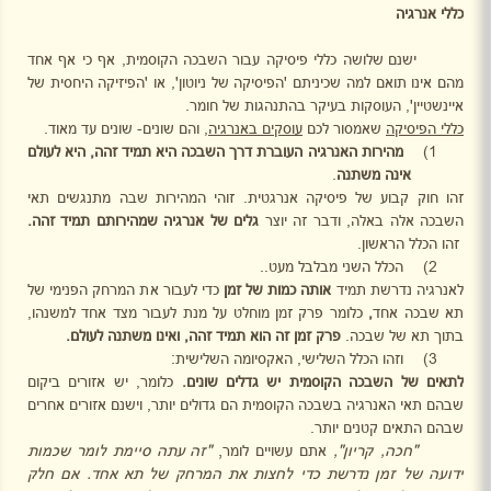
כללי אנרגיה
ישנם שלושה כללי פיסיקה עבור השבכה הקוסמית, אף כי אף אחד
מהם אינו תואם למה שכיניתם 'הפיסיקה של ניוטון', או 'הפיזיקה היחסית של
איינשטיין', העוסקות בעיקר בהתנהגות של חומר.
כללי הפיסיקה
שאמסור לכם
עוסקים באנרגיה
, והם שונים- שונים עד מאוד.
1)
מהירות האנרגיה העוברת דרך השבכה היא תמיד זהה, היא לעולם
אינה משתנה
.
זהו חוק קבוע של פיסיקה אנרגטית. זוהי המהירות שבה מתנגשים תאי
השבכה אלה באלה, ודבר זה יוצר
גלים של אנרגיה שמהירותם תמיד זהה.
זהו הכלל הראשון.
2)
הכלל השני מבלבל מעט..
לאנרגיה נדרשת תמיד
אותה כמות של זמן
כדי לעבור את המרחק הפנימי של
תא שבכה אחד
,
כלומר פרק זמן מוחלט על מנת לעבור מצד אחד למשנהו,
בתוך תא של שבכה.
פרק זמן זה הוא תמיד זהה, ואינו משתנה לעולם.
3)
וזהו הכלל השלישי, האקסיומה השלישית:
לתאים של השבכה הקוסמית יש גדלים שונים.
כלומר, יש אזורים ביקום
שבהם תאי האנרגיה בשבכה הקוסמית הם גדולים יותר, וישנם אזורים אחרים
שבהם התאים קטנים יותר.
"חכה, קריון",
אתם עשויים לומר
,
"זה עתה סיימת לומר שכמות
ידועה של זמן נדרשת כדי לחצות את המרחק של תא אחד. אם חלק