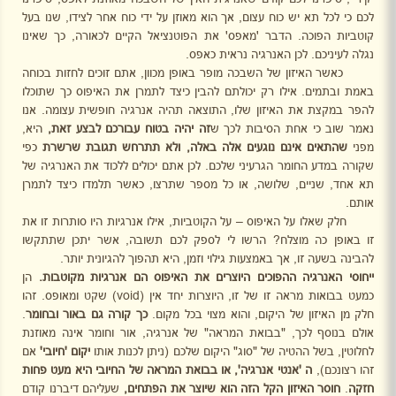
לכם כי לכל תא יש כוח עצום, אך הוא מאוזן על ידי כוח אחר לצידו, שנו בעל
קוטביות הפוכה. הדבר 'מאפס' את הפוטנציאל הקיים לכאורה, כך שאינו
נגלה לעיניכם. לכן האנרגיה נראית כאפס.
כאשר האיזון של השבכה מופר באופן מכוון, אתם זוכים לחזות בכוחה
באמת ובתמים. אילו רק יכולתם להבין כיצד לתמרן את האיפוס כך שתוכלו
להפר במקצת את האיזון שלו, התוצאה תהיה אנרגיה חופשית עצומה.
אנו
נאמר שוב כי אחת הסיבות לכך
ש
זה יהיה בטוח עבורכם לבצע זאת,
היא,
מפני
שהתאים אינם נוגעים אלה באלה, ולא תתרחש תגובת שרשרת
כפי
שקורה במדע החומר הגרעיני
שלכם. לכן אתם יכולים ללכוד את האנרגיה של
תא אחד, שניים, שלושה, או כל מספר שתרצו, כאשר תלמדו כיצד לתמרן
אותם.
חלק שאלו על האיפוס – על הקוטביות, אילו אנרגיות היו סותרות זו את
זו באופן כה מוצלח? הרשו לי לספק לכם תשובה, אשר יתכן שתתקשו
להבינה בשעה זו, אך באמצעות גילוי וזמן, היא תהפוך להגיונית יותר.
ייחוסי האנרגיה ההפוכים היוצרים את האיפוס הם אנרגיות מקוטבות.
הן
כמעט בבואות מראה זו של זו, היוצרות יחד אין
(void)
שקט ומאופס. זהו
חלק מן האיזון של היקום, והוא מצוי בכל מקום.
כך קורה גם
באור ובחומר
.
אולם בנוסף לכך, "בבואת המראה" של אנרגיה, אור וחומר אינה מאוזנת
לחלוטין, בשל ההטיה של "סוג" היקום שלכם (ניתן לכנות אותו
יקום 'חיובי'
אם
זהו רצונכם),
ה 'אנטי אנרגיה', או בבואת
המראה של החיובי היא מעט פחות
חזקה
.
חוסר האיזון הקל הזה הוא שיוצר את הפתחים,
שעליהם דיברנו קודם