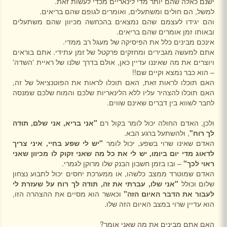
ישנם כאלה שהם יותר מדי לינאריים מכדי לעשות זאת.
למשל, הם חולים ומשתעלים, ואומרים לגופם שהם בריאים.
והם יגידו לעצמם שהם נמצאים בהכחשה מכיוון שהם משתעלים
ובאותו זמן אומרים שהם בריאים.
אינכם מבינים כלל את הפיסיקה של מעגל רב ממדי.
אתם למעשה מגבירים ומחזקים פרקטל של זמן עתידי. אתם בוראים
ויוצרים את מה שאיננו עדיין כאן, אולם בדרך שלנו של ראיית 'השדה'
– הוא כבר נמצא וקיים שם!!
האם תוכלו לראות זאת, האם תוכלו לראות את הפוטנציאל של זה,
האם תוכלו להצהיר עליו ללא הלינאריות שלכם והמוח שלכם שמנסה
לחבר לשווא בין דברים שאינם שווים.
ולכן, האדם החולה יכול לומר בקול רם
"אני בריא, אני שלם, תודה
לך רוח"
, ולהשתעל ברגע הבא.
האדם שאינו שרוי בשפע, יכול לומר
"יש לי שפע בחיי, איני צריך
לדאוג מדי יום ביומו, יש לי את כל
מה שאני זקוק לו מכיוון שאני
ראוי לכך"
– ובו בזמן חשבון הבנק שלו מרוקן לגמרי.
האדם שמוטרד ממצב כלשהו, או ממערכת יחסים יכול לתבוע נצחון
שלום וכולל
"אני שלו, עברתי את
זה, תודה לך רוח על שעזרת לי
לעבור את הדבר האיום הזה"
וכאשר הוא מסיים את ההצהרה הזו,
הוא עדיין שרוי במצב האיום הזה שלו.
האם אתם מבינים את מה שאני אומר?