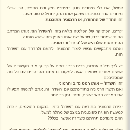
למשל, אם כלי מיתרים מנגן במיתריו חזק ורם מספיק, הרי שכלי
מיתרים אחר בסביבתו שמנגן אותו התו, יתחיל לרטוט מעט.
זהו
התדר של התהודה
, או
הרמוניה מתוכננת
.
יקרים, הפיסיקה של הפלנטה מלאה בזה, ו
'השדה'
הוא אותו המרחב
הפיסי שמסביבכם, שהאל שם אותו באופן כזה שהוא מותנה.
ההתיחסות שלו היא של 'ביחד' והרמוניה.
ואתם מתבקשים עכשיו ליצור הרמוניה, לתאם ולהדהד עם 'השדה'
הזה.
יש לכך מילים אחרות, רבים כבר יודעים על כך. קיימים תקשורים של
אנשים אחרים שתארו הגעה למקום בו אתם מהדהדים עם כל מה
שמסביבכם.
זהו
'השדה' – אותו רטט נדיב והרמוני.
ואם תיצרו הרמוניה בתודעתכם עם 'השדה' זה, אתם למעשה תפעילו
את המבנה התאי שלכם, ותחיו זמן רב יותר.
יצירת הרמוניה בתודעה עם 'השדה' בזמן ובמקום ההולמים, יוצרת
למעשה הפוגה ספונטנית במצב של מחלה למשל.
האם מעודכם תהיתם כיצד זה אפשרי בכלל?
אלה שיכולים ליצור הרמוניה עם 'השדה' לחלוטין ובאופן שלם,