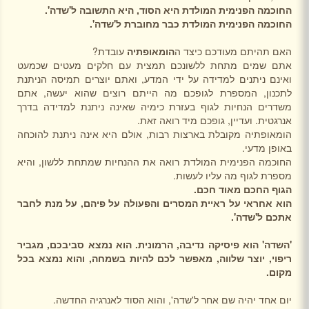
החוכמה הפנימית המולדת היא הסוד, היא התשובה ל'שדה'.
החוכמה הפנימית המולדת כבר מחוברת ל'שדה'.
האם תהיתם מעודכם כיצד ה
הומאופתיה
עובדת?
אתם שמים מתחת ללשונכם תמצית עם חלקים מעטים שכמעט
ואינם ניתנים למדידה על ידי המדע, ואתם יוצרים תמיסה הניתנת
לתכנון, המספרת לגופכם מה הייתם רוצים שהוא יעשה, אתם
משדרים הנחיות לגוף בעזרת כימיה שאינה ניתנת למדידה בדרך
אנרגטית. ועדיין, גופכם מיד רואה זאת.
הומאופתיה מקובלת בארצות רבות, אולם היא אינה ניתנת להוכחה
באופן מדעי.
החוכמה הפנימית המולדת רואה את ההנחיות שמתחת ללשון, והיא
מספרת לגוף מה עליו לעשות.
הגוף החכם מאוד חכם.
הוא אחראי על ראיית המסרים והפעולה על פיהם, על מנת לחבר
אתכם ל'שדה'.
'השדה' הוא פיסיקה נדיבה, הרמונית. הוא נמצא סביבכם, מגביר
ריפוי, יוצר שלווה, מאפשר לכם להיות בשמחה, והוא נמצא בכל
מקום.
יום אחד יהיה שם אחר ל'שדה', והוא הסוד לאנרגיה החדשה.