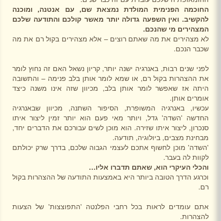
החוכמה הפנימית המולדת נמצאת שם, עם אנטנה, ומוכנה
להקשיב. ואין השפעה גדולה יותר מאשר קולכם והתודעה שלכם
המצהירים מי שהנכם.
לא מצהירים את מה שאתם רוצים – אלא מצהירים בקול רם את מה
שכבר הנכם.
לפני שנים רבות, באנרגיה ישנה יותר, קריון נשאל האם זה נחוץ לומר
את ההצהרות בקול רם, או שמא לומר אותן בלב פנימה – והתשובה
היתה אז שאפשר לומר אותן בלב, מכיוון שזה אינו משנה כיצד
אומרים אותן.
עכשיו, באנרגיה המשופרת, הסיפור השתנה, מכיוון שבאנרגיה
החדשה 'השדה' גדל, ויותר מאי פעם הוא יותר זמין ליצור איתו
סנכרון, ליצור איתו שזירה. הוא מוכן לשים עבורכם את הדברים יחד,
מבחינת מצבים, ביולוגיה, תודעה.
'השדה' מוכן לחשוף אתכם לעצמי הגבוה שלכם, בדרך שרק יכולתם
לקוות לה בעבר.
והכלי העיקרי הוא, שאתם תדברו אליו…
וכרגע הדרך הטובה ביותר היא באמצעות התודעה של ההצהרות בקול
רם.
אתם עומדים לראות בכל רחבי הפלנטה 'התפוצצות' של הצעות
להצהרות.