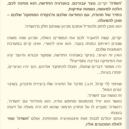
'השדה'
יקרים,
נוצר עבורכם. באנרגיה החדשה, הוא מחכה לכם,
הלכה למעשה, נשמות עתיקות,
כתדר של תהודה, עם התודעה שלכם וה'נקודה המתוקה' שלכם –
מוכן להפעלה.
הוא מוכן לחזק ולהגדיל אתכם מכיוון שאתם חלק מ'השדה'.
יקרים, קשה להעביר לכם את המסרים האלה, מכיוון שזה משהו
שטרם ראיתם כמותו בעבר, הוא אינו לינארי, ואינו קיים במערכת
האמונות שלכם.
האין זה הגיוני, בעיקר באנרגיה החדשה, שמקור הבורא והיוצר יציג
את הפיסיקה כנדיבה ומסייעת?
יהיו מספר דברים שתגלו, תוכלו להתחבר אליהם, הם יהיו הגיוניים,
יפתרו בעיות…
שותפי (לי קרול, ת.ג.) מדבר על החוויה שלו ביצירת סינכרון, בשינוי
'גורם המזל'.
זה נעשה עם 'השדה'.
כאשר הוא יורד מהמטוס ומחפש עזרה, הוא מהדהד עם 'השדה',
ו'השדה' מצביע לו על פתרון הרמוני שהוא לא היה מעלה על דעתו
בעצמו.
אתם יכולים לכנות זאת אינטואיציה מפותחת, אולם
'השדה' עוזר
לאלה המכוונים אליו.