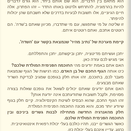
הוא מתאם בין הדברים, הוא שם אותם ביחד, הוא גורם לדברים
להיות בהרמוניה, להתרחש ולרטוט באותו התדר – זהו הפתרון, אלה
חיים הגיוניים, אלו תשובות לבעיות בדרכים שלא חשבתם שהן יכולות
להיפתר.
זו שליטה על מי שתפגשו, עם מי שתדברו, מכיוון שאתם ב'שדה'. הם
רוטטים אתכם, ואתם רוטטים איתם.
קיימת מערכת של 'נתיב מהיר' שנמצאת בקשר עם 'השדה'.
יתכן ועשיתם מדיטציה, יתכן וביקשתם, יתכן והתפללתם.
אני מגיש לכם עזרה כאן.
האם אתם באמת יודעים מהי
החוכמה הפנימית המולדת שלכם?
כינו אותה
הגוף החכם של בן האדם.
כמו רגישות של הגוף שנמצאת
מעבר לכם, בתוככם, זהו אותו חלק בגופכם שמגיב לבדיקת השריר
שאתם מבצעים.
האם אתם יודעים שאתם יכולים לשאול את גופכם שאלות בצורה
מסוימת, ולקבל תשובות שתודעתכם אינה יודעת אותן?
זהו הגוף החכם, שהוא הבסיס לשיטת הקינסיולוגיה. קיים חלק בגוף
שיודע יותר מכם, והוא מכונה החוכמה הפנימית המולדת.
חלק מהאנרגיה החדשה מתחילה לבנות גשרים ביניכם ובין
החוכמה הפנימית המולדת שלכם.
כאשר הגשרים ייבנו, תהיו כולכם בעלי יכולת רפואית אינטואיטיבית.
כרגע, עדיין אינכם בעלי יכולת כזו.