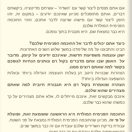
אם אתם מנסים ליצור קשר עם 'השדה' – עשיתם מדיטציה, ביקשתם
דברים, ואתם מתוסכלים מכיוון שאינכם יודעים – במקום זה, זהו
הזמן ליצור קשר עם מישהו שרוצה לדבר אתכם, וזוהי החוכמה
הפנימית המולדת שלכם.
היא כבר נמצאת שם, היא מובנית בתוך גופכם.
כיצד אתם יכולים לדבר אל החוכמה הפנימית שלכם?
הבינו והתבוננו על מה שלימדנו במשך שלוש השנים האחרונות.
ישנן עוצמות משפיעות חדשות, שאינכם יודעים על קיומן. מדובר
על
האופן שבו אתם מדברים בקול רם ונותנים הנחיות לגופכם
בקשר למה שאתם רוצים ממנו.
הצהרות שבנויות היטב הן בעלות העוצמה הגדולה ביותר ובעלות
ההשפעה הגדולה ביותר!!
הצהרה שנאמרת בקול רם היא תגבורת חיובית למה שאתם
מצהירים שהוא שלכם.
אינכם מבקשים זאת, אינכם מייחלים לו, אלא אתם מצהירים על כך
כמשהו שהוא כבר שלכם.
החוכמה הפנימית המולדת היא הראשונה ששומעת זאת, ופועלת
על פי זה
, מכיוון שהחוכמה הפנימית המולדת נמצאת על פני השטח.
עבודת בדיקת השרירים שלכם עובדת עם זה כבר במשך שנים.
ההומאופתיה שלכם עובדת עם זה כבר שנים.