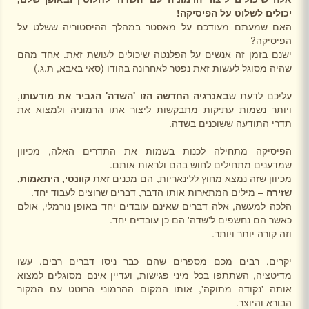
יכולים לשלוט על הפיסיקה!
האם שמעתם מעודכם על מאסטר במהלך ההיסטוריה ששלט על
הפיסיקה?
ישנם בזמן זה אנשים על הפלנטה שיכולים לעושת זאת. אחד מהם
שהיה מסוגל לעשות זאת נפטר לאחרונה בהודו (סאי באבא, ת.ג.)
עליכם לדעת ש
באנרגיה החדשה הזו 'השדה' הגביר את מודעותו
,
ויותר נשמות עתיקות מתבקשות ליצור אתו הרמוניה ולמצוא את
תדרי התודעה ששוכנים בשדה.
הפיסיקה מתחילה לכנות בשמות את התדרים האלה, מכיוון
שמדענים מתחילים לחוש בהם ולראות אותם.
מכיוון שזה נמצא מחוץ ללינאריות, הם מכנים זאת
קוונטי, היתאמות,
שזירה
– מילים המתארות אותו הדבר, דברים שרוצים לעבוד יחד.
הלכה למעשה, אלה דברים שאינם עובדים יחד באופן נורמלי, אולם
כאשר הם נחשפים ל'שדה' הם כן עובדים יחד.
וזה קורה יותר ויותר.
יקרים, רבים מכם מספרים שהם כבר ניסו דברים רבים, עשו
מדיטציה, השתתפו בכל מיני פגישות, ועדיין אינם מסוגלים למצוא
אותה 'נקודה מתוקה', אותו המקום ההרמוני הרוטט עם המקור
הבורא והיוצר.