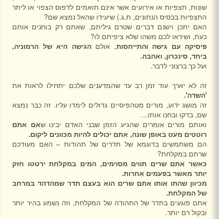
שונות, תצפיות או אירועים אשר אינם תואמים לדפוס הצפוי או ליתר
התצפיות בבסיס הנתונים, ת.ג.) שיעידו שהאל נמצא שם?
האם יתכן וישנם דברים שטרם גיליתם, שאתם רק בוחנים אותם
כעת, ושיראו לכם משהו שלא ציפיתם לו?
פיסיקה עם גישה והתייחסות
, אולם
הגישה היא של הרמוניה,
ביחד, סינכרון, ואהבה.
ועל כך ברצוני לדבר.
זה לא יארך עוד זמן רב עד שהמדענים שלכם יתחילו לראות את
'השדה'.
זה מושג ידוע, מורים מטהפיסיים גדולים לימדו עליו. זה כבר נמצא
שם, בדקו ובחנו אותו…
ואותם מורים אומרים שהגיע הזמן שבני האדם יבינו ש
אם אתם
רוטטים מעט באופן שונה, אתם יכולים להיות מכוונים ליקום.
הם משתמשים בדוגמא של תדרים של תהודות – האם מעודכם
שרתם במקלחת?
כאשר אתם שרים תווים מסוימים, המים במקלחת ירטטו חזק
יותר מאשר בפעמים אחרות.
מכיוון שהתו אותו אתם שרים הוא בעצם תדר שמהדהד במרחב
של המקלחת.
אתם פוגעים בתדר של התהודה של המקלחת, וזה נשמע בהיר יותר
ובקול רם יותר.