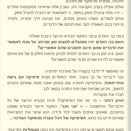
חוכמה, שמגיע מהמקור שבתוככם.
אולם אפילו בקרב הקבוצה הזו, ומבין אלה שיאזינו ממקומות אחרים
– יהיו אלה שיטילו ספק במסר, כי לאנושות יש התניה להטיל ספק.
אתם לומדים משהו באופן מסוים, ואז מגיעה דרך אחרת, ותמיד
קיימת בכם השאלה לגבי אמיתותם של הדברים.
בפני בני האדם ובפני המקור הבורא והיוצר ניצבת שאלה:
האם בני האדם יהיו מסוגלים למצוא זמן ומרחב על מנת לאפשר
את הדברים שהם אינם חושבים שהם אפשריים?
האם יגיע זמן בו בני האדם יתחילו לבחון פיסות וחלקים של מציאותם
שעשויים להיות שונים מכפי שהם חושבים?
זה מאפשר לי לדבר בקצרה על מערכת יפהפיה.
כבר דיברתי על כך בעבר, אחד המסרים נקרא
פיסיקה עם גישה
והתייחסות
, והפיסיקה תוארה שם באופן שונה ממה שאתם נוהגים
לחשוב, מכיוון שנראה שקיימת התניה בקשר לכך.
חברו את הנקודות.
הגיון רוחני
– מי יצר את הפיסיקה? מיהו הבורא והיוצר של כל
הדברים? והתשובה – ה
'אני הנני'
, המקור היוצר והבורא ששוכן
בתוככם, שאוהב אתכם מעבר לכל מידה, הוא שיצר את המציאות
שאתם חיים בה כרגע.
הפיסיקה של הכל נוצרה מהמקור המרכזי…
האם אתם חושבים שיתכן ויהיו בפיסיקה הזו כמה
אנומליות
(חריגות,