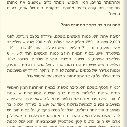
ולהתפתח בחיים. המין האנושי מפתח כלים שמשנים את מהותו
מהיסוד, וזה קורה בקצב מטורף, בתקופת חייו של אדם, בעודו
בחיים".
למה זה קורה בקצב המטורף הזה?
"סיבה אחת היא כמות האנשים בעולם, שגדלה בקצב מעריכי. לפני
2,000 שנה היו 250 מיליון איש בעולם, לפני 200 שנה – מיליארד
איש בעולם, היום – 7 מיליארד איש בעולם ובעוד 40 שנה – 10
מיליארד איש. בסוף המאה ה-21 כמות האנשים תרד ל-5 – 6
מיליארד אנשים, כי שיעורי הפיריון הולכים ויורדים. מדובר ב-10
מיליארד איש שיש ביניהם כמות אדירה של אנשים חכמים, יזמים,
וכמות אדירה של כספים שהולכת לפיתוח ומחקר. לגודל יש משמעות
בלתי רגילה על קצב ההתפתחות. הפוטנציאל האנושי גדל.
"כמות הכסף בעולם היא סיבה נוספת. במאה האחרונה המין האנושי
פיתח שיטות כלכליות גאוניות כגון: השיטה המוניטרית – שיטת
'החוב'. היא הפכה אותנו אמנם לעבדים אבל היא גאונית כי היא יצרה
משאבים זמינים לכמויות גדולות מאוד של אנשים, בעזרתן יכלו לייצר
משאבים עוד יותר גדולים, והכל על בסיס פיקציה, על בסיס חוב. יש
לזה באגים אבל במאה האחרונה זו אחת הסיבות לקצב המואץ. לבן
אדם יש היום כרטיס קטן מפלסטיק שבאמצעותו הוא יכול לקנות
דברים, מבלי שיש לו משאבים, על סמך החוב העתידי. זה נקרא