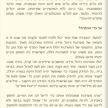
לא כלים בידינו אלא כלים שיש להם חיות עצמאית, שזה הדבר
המשמעותי. כבר היום, ללא המכשירים שפיתחנו, אנחנו יכולים
להיכחד. כלומר, אם לכלים הטכנולוגיים האלה יקרה משהו, אנחנו
עלולים להיכחד".
עד כדי הכחדה?
"למשל, העובדה שכל אחד יכול ללכת לסופר ולקנות מה שבא לו זו
תוצאה של מערכות ניהול מידע גדולות ומורכבות מאוד, חובקות
עולם. התוצאה של המערכות הללו היא שעל המדף יש מכל טוב כל
הזמן. אם משהו יקרה למערכות הללו, השרשרת הזו תפסק ורבים
ימותו מרעב בעולם.
"אלו מערכות ניהול מידע: מחשבים שיודעים מה קנית, באיזו שעה,
היכן נקנה המוצר, מתי הוא נקנה, כמה זמן לקח לאכול אותו, באיזה
בית…כל המידע מעובד כדי שאפשר יהיה לגדל חיטה בצורה יעילה,
לקצור אותה נכון, להפיק ממנה את המזון הנכון כדי שאף פעם על
המדף לא יהיה חסר. אם שרשרת עיבוד המידע הזו תישבר – מיליונים
אם לא מיליארדים ימותו מרעב.צילום: הוצאת "ידיעות ספרים"
"יצרנו מערכות שמנהלות אותנו כדי לייעל לנו את החיים, לחסוך
באנרגיה, להיות אפקטיביים, זמינים, כדי שנוכל לקום בבוקר ולא
לדאוג אם ירד גשם באותו יום או לא וכל זה כדי להתפנות להמשיך