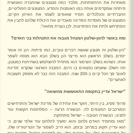
מאחרות את ההתפתחות, מלבד כמה מנגנונים שהחברה האנושית
פיתחה שמקדמים אותה כמו האומנות והמדע. המנגנונים הפוליטיים,
החברתיים והכלכליים תמיד שואפים לשמר את האיזון הקיים.
המנגנונים של מוסדות המדינה מאבדים את היכולת שלהם להבין את
המתרחש ולתת את הפתרונות, לכן נוצרת מחאה".
ומה באשר להוון-שלטון המנהל מגבוה את התנהלות בני האדם?
"הון-שלטון זה מנגנון שעשה דברים טובים, כמו פיתוח. הון זה אומר
יזמים. בשלב הראשון הוא מייצר הון בשלב הבא הוא מנסה לשמר
אותו. כשהוא בשלב השימור הוא מתחיל להשתמש בשחיתות כמנגנון,
וזה השלב שאנחנו נמצאים בו היום. המבנה הארגוני שנקרא 'מדינת
לאום' סך הכל קיים כ-200 שנה. המבנה הזה כבר לא מספק תשובות
לאתגרים".
"ישראל עדיין בתקופת התאוששות מהשואה"
פרופ' פסיג, בין היתר, חוקר את עתידה של מדינת ישראל והתרחישים
המורכבים המצפים לה. הבשורה הרעה – המלחמות הקשות עוד
לפנינו. הבשורה הטובה – ישראל מתחזקת.
"מאז ומתמיד האדם נלחם והוא ימשיך להלחם עוד אלפי שנים, כי
הוא עדיין תקוע במרחב ובזמן. הוא חייב לשמור על הטריטוריה שלו,
על המשאבים שלו, על הזהות שלו. גם למדינת ישראל מחכים עוד