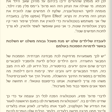
לכן לא מומלץ שההורים יריבו ביניהם על מהיכן שאב הילד את
חכמתו. מי שגילה את הנתון הזה הוא פרופ' ג'יימס פלין מניו זילנד,
מומחה לחקר האינטליגנציה, שלקח לו חמישים שנה להוכיח את
הנתון הזה מדעית. זה נקרא: '
Flynn Effect
' (אפקט פלין). במעבדה
שלי אני משתמש בטכנולוגיות כדי להאיץ את תהליך שיפור האיי קיו
בקרב אוכלוסיות שונות, כי אני טוען שאפשר לשפר ולהאיץ, לא צריך
לחכות חמישים שנה".
לעובדה שלילדים שלנו יש מנת משכל גבוהה משלנו יש השלכות
באשר לדמויות הסמכות בעולמם
"יש לכך משמעויות מרחיקות לכת מבחינה חברתית: הסמכות של
המבוגר התעררה. היום הילדים יכולים לדעת ולהסביר למבוגרים
דברים שהם אינם יודעים. בהיסטוריה, ככל הידוע לנו, לא היה מצב
כזה, תמיד המבוגרים ידעו והבינו יותר. קיימות היום דילמות: מה
מלמדים במסגרות החינוך וההשכלה, מהגיל הרך ועד לאוניברסיטה?
משהו פה צריך להשתנות. אנחנו בדיסוננס טוטאלי. זו תחושה של
חוסר אונים וחוסר כבוד מול מערכות".
לדברי פרופ' פסיג, הטכנולוגיה הפכה לכלי רב עוצמה עד כדי כך
שחיינו תלויים בה. "הטכנולוגיות מאפשרות לנו בפעם הראשונה לאגור
את המידע של הקולקטיב, לעבד אותו בלעדינו, לארגן אותו בלעדינו
ולייצר ממנו תבונה חדשה בלעדינו. כלומר, הכלים שלנו הופכים להיות