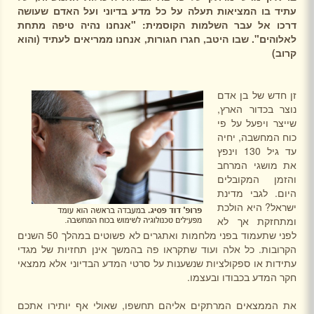
עתיד בו המציאות תעלה על כל מדע בדיוני ועל האדם שעושה
דרכו אל עבר השלמות הקוסמית: "אנחנו נהיה טיפה מתחת
לאלוהים". שבו היטב, חגרו חגורות, אנחנו ממריאים לעתיד (והוא
קרוב)
זן חדש של בן אדם
נוצר בכדור הארץ,
שייצר ויפעל על פי
כוח המחשבה, יחיה
עד גיל 130 וינפץ
את מושגי המרחב
והזמן המקובלים
היום. לגבי מדינת
ישראל? היא הולכת
ומתחזקת אך לא
לפני שתעמוד בפני מלחמות ואתגרים לא פשוטים במהלך 50 השנים
הקרובות. כל אלה ועוד שתקראו פה בהמשך אינן תחזיות של מגדי
עתידות או ספקולציות שנשענות על סרטי המדע הבדיוני אלא ממצאי
חקר המדע בכבודו ובעצמו.
את הממצאים המרתקים אליהם תחשפו, שאולי אף יותירו אתכם