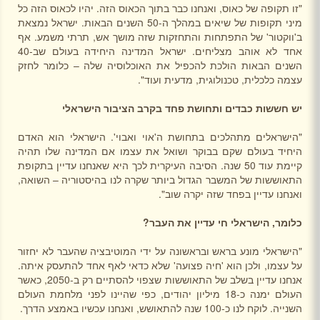
"זו תקופה של כאוס, ואנחנו כבר בתוך הכאוס הזה. יהיו לכאוס הזה כל
מיני תקופות של שיאים במהלך ה-50 השנים הבאות. ישראל נמצאת
ב'ווקטור' של התפתחות והתחזקות שזה מושך אש, תרתי משמע. אף
אחד לא אוהב מצליחים. ישראל המדינה היחידה בעולם שב-40
השנים הבאות הולכת להכפיל את האוכלוסיה שלה – כלומר לחזק
עצמה כלכלית, טכנולוגית, מדעית ועוד".
יש חששות כבדים ותחושת פחד בקרב הציבור הישראלי
"הישראלים מתהלכים בתחושת ה'אוי ואבוי'. הישראלי הוא האדם
היחיד בעולם שקם בבוקר ושואל את עצמו אם המדינה שלו תהיה
קיימת עוד 50 שנה. הסיבה העיקרית לכך היא שאנחנו עדיין בתקופת
התאוששות של המשבר הגדול ביותר שקרה לנו בהיסטוריה – השואה,
ואנחנו עדיין בפחד שזה יקרה שוב".
כלומר, הישראלי חי עדיין את העבר?
"הישראלי מונע בראש ובראשונה על ידי המוטיבציה שהעבר לא יחזור
על עצמו, ולכן הוא 'חיה פצועה' שלא כדאי לאף אחד להתעסק איתה.
אנחנו עדיין בשלב של התאוששות שצפוי להסתיים רק ב-2050, כאשר
העולם ימנה כ-18 מיליון יהודים, כפי שהיינו לפני מלחמת העולם
השנייה. לוקח לנו כ-100 שנה להתאושש, ואנחנו עכשיו באמצע הדרך.