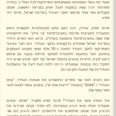
פעורי פה בשל השפעתם ומשמעותם המרחיקות לכת ואולי כי במידה
מסוימת יהיה קשה במקצת לעכל אותן בקריאה ראשונה, אנחנו
מקבלים מפי אחד מראשי חוקרי העתיד במדינת ישראל, פרופ' דוד
פסיג.
פרופ' פסיג, עתידן, הינו ראש החוג לטכנולוגיות תקשורת וראש
המעבדה למציאות מדומה באוניברסיטת "בר אילן". את הדוקטורט
שלו עשה באוניברסיטת מינסוטה בארה"ב, וכיום הוא האדם היחיד
במדינת ישראל שמחזיק בדוקטורט בחקר העתיד. הוא חבר באיגוד
האמריקאי לחקר העתיד המונה כ-35 אלף אנשי מקצוע העוסקים
בתחום, חבר במועצה הלאומית למחקר ופיתוח ובעבר גם שימש
כיועץ לנציב הדורות הבאים בכנסת ישראל (עד לפני ארבע שנים היה
תפקיד כזה בכנסת, שמטרתו הייתה לתת חוות דעת על ההשלכות
העתידיות של הצעות חוק-ש.ז.ס).
הוא הוציא לאור שני ספרים החושפים את מגמות העתיד, "צופן
העתיד" ו-"2048" (הוצאת "ידיעות ספרים"), ובקרוב עומד לצאת לאור
ספר נוסף שלו.
איך המדע חוקר את העתיד? פרופ' פסיג מסביר: "אנחנו יוצאים
מנקודת הנחה שיש היגיון במערכות. לא תמיד אנחנו מבינים את
ההיגיון אבל אנחנו מחפשים את הדפוסים. דפוס והיגיון הם שני
דברים שונים. ברגע שאנחנו מוצאים היגיון שמתאר מערכת כלשהיא