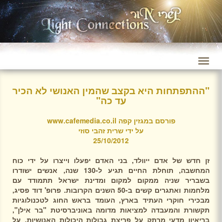
"ההתפתחות היא בקצב שהמין האנושי לא הכיר
עד כה"
פורסם במגזין קפה
www.cafemedia.co.il
על ידי שרית זהבי סוזי
25/10/2012
זן חדש של אדם ייוולד, בני האדם יפעלו וייצרו על ידי כוח
המחשבה, תוחלת החיים תגיע ל-130 שנה, אנשים ישודרו
בשבריר שניה ממקום למקום ומדינת ישראל תתמודד עם
מלחמות ואתגרים קשים ב-50 השנים הקרובות. פרופ' דוד פסיג,
מבכירי חוקרי העתיד בארץ, העומד בראש החוג לטכנולוגיות
תקשורת והמעבדה למציאות מדומה באוניברסיטת "בר אילן",
בריאיון מדעי מרתק על פריצת גבולות היכולות האנושיות, על