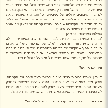
מספר סיבובים של מלחמות. לפני חמש שנים גדולי המומחים בארץ
טענו שלא יהיו יותר מלחמות, רק בעצימות נמוכה. זה לא נכון. מצפים
לנו עדיין סיבובים גדולים של מאבקים. כל המדינות שעוטפות את
מדינת ישראל נכנסו לשלב של קריסה, זה אומר שהממשל, הכלכלה,
כלומר הדבק בין הקבוצות – קורס, וכשיש קריסה יש בלאגן וזה אומר
שאנחנו צריכים לשמור על גבולות.
הצילום באדיבות "בר אילן"
"מדינות העימות כגון: סוריה, לבנון, מצרים וערב הסעודית הן לא
מדינות מתפתחות, הן נכנסו לשלב של מדינות כושלות. אנחנו
ב'ווקטור' הפוך – 'וקטור' של מדינות מתפתחות. שני ה'ווקטורים' הללו
מתנגשים, ותמיד זה מתחיל בגלישה של אוכלוסיות לטריטוריות
אחרות. כלומר, כאמור, אנחנו צריכים לשמור על הגבולות שלנו".
ומה עם איראן?
"איראן מנסה בכוחות בלתי רגילים להיות כנגד הזרם של הקריסה,
וחלק מזה באמצעות ייצור מנגנוני הגנה שיעזרו למשטר להחזיק
מעמד. הם חושבים שנשק גרעיני יספק להם את הביטחון הזה. אנחנו
לא הסיבה האמיתית, הסיבה האמיתית היא השיעים נגד הסונים".
האם זה נכון שאנחנו מתקרבים יותר ויותר למלחמה?