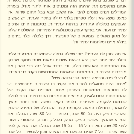
אנחנו מתקפים את ההיגיון הזה ומכניסים אותו לתוך מודל. בעזרת
המודלים אנחנו מנסים להבין את השלב הבא בכל תחום שהוא. אין
כמעט נושא שאין עליו ספרות בלתי רגילה בחקר העתיד. יש אנשים
העוסקים בכלכלה עתידית, בדתות עתידיות, בסגנונות חיים וערכים
עתידיים ועוד. אני בעיקר עוסק בטכנולוגיות עתידיות וההשלכות שלהן
על מגוון מעגלים, ממעגלים של קוגניציה, דרך כלכלה וכלה ביחסים
בינלאומיים ומלחמות עתידיות".
אז מה צופן לנו העתיד? זוהי שאלה גדולה שהתשובה המדעית עליה
גדולה עוד יותר, שכן היא נושאת עשרות ומאות שנות מחקר שבדקו
את התפתחות האנושות כולה, ודי בסדר גודל כזה כדי להבין את
מורכבות השינויים, התמורות והמגמות המתרחשות בקרב בני האדם.
"נגיע ליצירה ובריאה ברמה הכי גבוהה שיש"
"אנחנו היום מסוגלים למדוד את הקצב בו השינויים מתרחשים. יש
לנו נוסחאות מתמטיות בעזרתן אנחנו מודדים את הקצב של
ההתפתחות הטכנולוגית, המדעית והתמורות החברתיות. ברור לכולם
שנכנסנו לעקומה מעריכית, כלומר הקצב נעשה יותר ויותר מואץ.
לדוגמה, בתחילת המאה הקודמת קצב ההכפלה של המידע שהמין
האנושי הפיק היה כל 80 שנה, כלומר – כל 80 שנה הכפלנו את
המידע שהמין האנושי הפיק: מדע, כלכלה, חברה, היסטוריה ועוד.
לפני 20 שנה הוא ירד ל-15 – כל 15 שנה הכפלנו את המידע, לפני
עשר שנים – כל 7 שנים הכפלנו את המידע ונכון לעכשיו – כל שנה