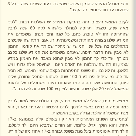
וחצי מוכפל המידע שהמין האנושי שמייצר. בעוד עשרים שנה – כל 3
שבועות עד חודש וחצי. זה הקצב".
לקצב המואץ העצום הזה בהפקת המידע יש השלכות רבות. "לפני
מאה שנה, כשגילו תרופה למחלה כלשהיא לקח 80 שנה להבין
שהתרופה הזו לא טובה. כיום, כל שנה וחצי אנחנו משפרים את
המידע שלנו בצורה מהותית ומשמעותית. זו, אגב, התחושה שאנשים
מתהלכים בה שכל שני וחמישי יש מחקר שסותר את קודמו. ההמון
לא מבין שזה הדבר היפה, שאנחנו משפרים את המידע שלנו בקצב
מטורף. עד כדי כך ההמון לא מבין שהוא מאבד את האמון במדע
עצמו, וזו תחושה שמלווה את האדם היום – שהעסק עולה גדותיו ויש
בלאגן. זה לא נכון. זו פשוט התפתחות בקצב שהמין האנושי לא הכיר
עד כה. מי שיחיה פה בעוד 100 שנה, כשהוא יסתכל אחורה, עלינו
כיום, התחושה שלו תהיה כמו שאנחנו היום מסתכלים על ה'הומו
ספיאנס' לפני 20 אלף שנה, וחשוב לציין ש-100 שנה זה לא הרבה".
ממצא מדהים, שאולי לא ממש יפתיע, אך בהחלט עשוי לעזור להבין
כמה וכמה היבטים באשר לחינוך ילדינו העכשווי והעתידי כאחד, הוא
מנת המשכל ההולכת וגדלה בקרב האנושות.
"בחמישים השנים האחרונות האיי קיו בעולם עלה בממוצע ב-17
אחוז, והוא הולך וגדל. כלומר, זוג הורים שמביא היום ילד לעולם,
הילד הזה אוטומטית בעל מנת משכל גבוהה ב-17 אחוז מזו של הוריו,