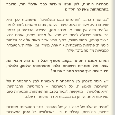
מבחינה רוחנית, לאן פנינו מועדות כבני אדם? הרי, מדובר
בהתפתחות שאין לה תקדים
"בבראשית כתוב: 'ותחסרהו מעט מאלוהים'. המשמעות לכך היא
שאנחנו נהיה אלוהים מינוס טיפה. כלומר, אנחנו שואפים לחזור לרמה
אלוהית שבה אין מוות, אין מרחב וזמן, והיצירה והבריאה הן ברמה
הכי גבוהה שיכולה להיות. זה מסע של מיליוני שנים, ואנחנו כרגע
בצעד קטנטן, ממש מזערי, בתוך מסע ארוך מאוד אל עבר שלמות
קוסמית: פתיחות מחשבתית, גוף אחר, מימדי זמן, אחדות".המעבדה
למציאות מדומה ב"בר אילן"
האדם אמנם התפתח בקצב מטורף אבל היום הוא מוצא את
עצמו מול מסגרות חיצוניות בלתי מתפתחות: שלטון, כלכלה,
חינוך ועוד. איך המדע מסביר את זה?
"יש חוסר סינכרון בין ההתפתחות האנושית לבין ההתפתחות של
המערכות האנושיות. כל המערכות – הפוליטיות, החברתיות,
הגיאופוליטיות – מתקשות לעמוד בקצב ההתפתחות. המסגרות כיום
מארגנות אותנו אך הן גם מעכבות את ההתפתחות שלנו.
"תמיד יש שלב של אבולוציה, של מהפכה, כנגד המסגרות: מסגרות
דתיות, פוליטיות, קהילתיות וכו'. באבולוציה כל הזמן המערכות