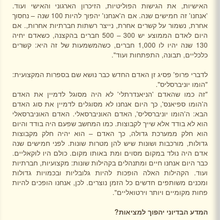
האישיות, את הגישות הפוליטיות, הזיכרון הארגוני והאישי ועוד.
'אנחנו' זה חמישים שנה. אם ה'אנחנו' יהפוך להיות 100 שנה – נחסוך
אחרת, נשמור על קשרים אחרת, נייצר רשתות חברתיות אחרות,. אם
היום לאדם הממוצע יש 300 – 500 חברים בהקצנה, כשאדם יחיה
130 שנה יהיו לו 1,000 חברים, כשהמשמעות של זה היא: קשרים
כלכליים, תבונה, התפתחות ועוד".
לדברי פרופ' פסיג זן האדם החדש כבר נושא שם בספרות המקצועית:
"הומו יוניברסליס".
"זה כמו שהאדם 'הניאנדרתלי' לא היה מסוגל לדמיין את האדם
ה'הומו ספיאנס', כך היום אנחנו לא מסוגלים לדמיין את סוג האדם
הבא: ה'הומו יוניברסליס', האדם האוניברסאלי. האדם האוניברסאלי
הוא לא בודד אלא שייך לקבוצות. כמו המחשב שפעם היה בודד והיום
הוא חלק ממערכת גדולה, כך האדם – הוא יהיה חלק מקבוצות
גדולות, מורכבות ושונות שיש להן מטרות שונות. לפני חמישים שנה
אדם היה נולד במקום מסוים ומת באותו מקום. כולם היו לוקאליים.
כבר היום אנחנו חיים ומתנהלים בקהילות שונות: מקצועיות, חברתיות
ועוד. הקהילות האלה הופכות להיות גלובליות ובכמויות גדולות
ומכנים משותפים חדשים כל הזמן נוצרים. לכן, אנחנו הופכים להיות
פחות מקומיים ויותר וירטואליים".
המדע הבדיוני יהפוך למציאות?