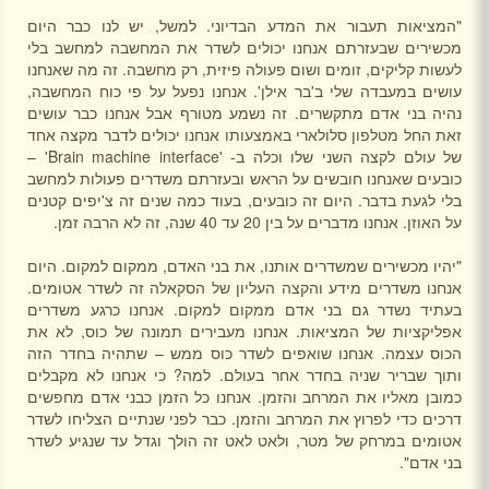
"המציאות תעבור את המדע הבדיוני. למשל, יש לנו כבר היום
מכשירים שבעזרתם אנחנו יכולים לשדר את המחשבה למחשב בלי
לעשות קליקים, זומים ושום פעולה פיזית, רק מחשבה. זה מה שאנחנו
עושים במעבדה שלי ב'בר אילן'. אנחנו נפעל על פי כוח המחשבה,
נהיה בני אדם מתקשרים. זה נשמע מטורף אבל אנחנו כבר עושים
זאת החל מטלפון סלולארי באמצעותו אנחנו יכולים לדבר מקצה אחד
של עולם לקצה השני שלו וכלה ב- '
Brain machine interface
' –
כובעים שאנחנו חובשים על הראש ובעזרתם משדרים פעולות למחשב
בלי לגעת בדבר. היום זה כובעים, בעוד כמה שנים זה צ'יפים קטנים
על האוזן. אנחנו מדברים על בין 20 עד 40 שנה, זה לא הרבה זמן.
"יהיו מכשירים שמשדרים אותנו, את בני האדם, ממקום למקום. היום
אנחנו משדרים מידע והקצה העליון של הסקאלה זה לשדר אטומים.
בעתיד נשדר גם בני אדם ממקום למקום. אנחנו כרגע משדרים
אפליקציות של המציאות. אנחנו מעבירים תמונה של כוס, לא את
הכוס עצמה. אנחנו שואפים לשדר כוס ממש – שתהיה בחדר הזה
ותוך שבריר שניה בחדר אחר בעולם. למה? כי אנחנו לא מקבלים
כמובן מאליו את המרחב והזמן. אנחנו כל הזמן כבני אדם מחפשים
דרכים כדי לפרוץ את המרחב והזמן. כבר לפני שנתיים הצליחו לשדר
אטומים במרחק של מטר, ולאט לאט זה הולך וגדל עד שנגיע לשדר
בני אדם".