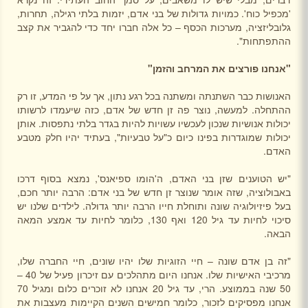
'מכפיל כוח'. כמויות גדולות של בני אדם, יזמות בלתי רגילה, תחרות,
גלובליזציה, מערכות הכסף – כל אלה חברו יחד כדי להגביר את קצב
ההתפתחות".
"אנחנו פורצים את המרחב והזמן"
האנושות כבר השתנתה ומשתנה בכל רגע נתון, אך על פי המדע, זו רק
ההתחלה. למעשה, נוצר פה זן חדש של אדם, כזה שיעמדו לרשותו
יכולות אנושיות שנכון לעכשיו עשויות להיות בגדר בלתי נתפסות. אותן
יכולות שמוגדרות בפינו כיום כ"על טבעיות", בעתיד יהיו חלק מטבע
האדם.
"יש הטוענים שזן בני האדם, ה'הומו ספיאנס', נמצא בסוף דרכו
באבולוציה, שזה אומר שנוצר זן חדש של בני אדם: הרבה יותר חכם,
בעל פיזיולוגיה שונה ותוחלת חייו הרבה יותר גדולה. לילדים שלנו יש
סיכוי לחיות עד גיל 120 ואף 130, כלומר לחיות עד אמצע המאה
הבאה.
"זה בן אדם שונה – חיי הזוגיות שלו יהיו שונים, חיי החברה שלו,
מרכיבי האישיות שלו. אנחנו היום מתהלכים עם זיכרון פעיל של 40 –
50 שנה בממוצע. הרי, עד גיל 20 אנחנו לא זוכרים כלום ומגיל 70
אנחנו מפסיקים לזכור, כלומר חמישים השנים הקיימות מעצבות את