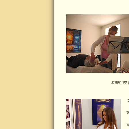
 של העולם.
,
ל
ש