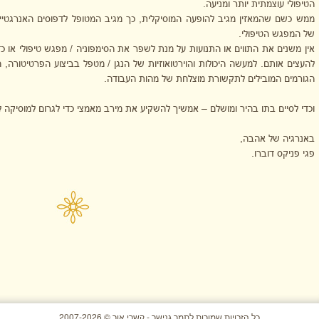
הטיפולי עוצמתית יותר ומניעה.
ממש כשם שהמאזין מגיב להופעה המוסיקלית, כך מגיב המטופל לדפוסים האנרגטיי
של המפגש הטיפולי.
אין משנים את התווים או התנועות על מנת לשפר את הסימפוניה / מפגש טיפולי או כד
להעצים אותם. למעשה היכולות והוירטואוזיות של הנגן / מטפל בביצוע הפרטיטורה, ה
הגורמים המובילים לתקשורת מוצלחת של מהות העבודה.
וכדי לסיים בתו בהיר ומושלם – אמשיך להשקיע את מירב מאמצי כדי לגרום למוסיקה ל
באנרגיה של אהבה,
פגי פניקס דוברו.
כל הזכויות שמורות לתמר גנישר - קשרי אור © 2007-2026