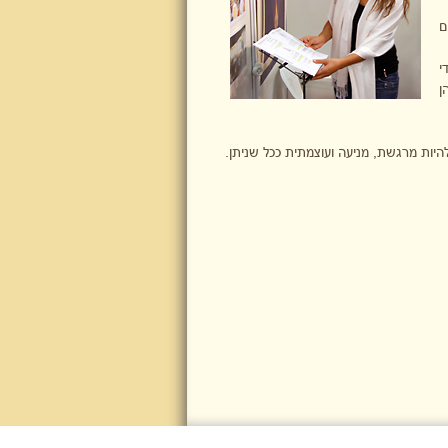
ם
י
ן
היות מרגשת, מניעה ועוצמתית ככל שניתן.