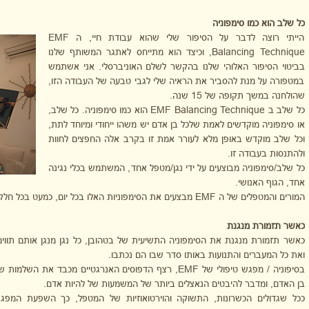
כל שלב הוא כמו סימפוניה
הייתי רוצה לדבר על הסיפור שלי שהוא עבודת חיי, ה
EMF
Balancing Technique
, וכיצד הוא מתייחס לאתגר המשותף שלנו
בביטוי הסיפור האלוהי שלנו בהקשר לשלם האוניברסלי. אני אשתמש
במטפורה על מנת להסביר את הראיה שלי לגבי טבעה של העבודה הזו,
שהולחנה במשך תקופה של 15 שנה.
כל שלב ב
EMF Balancing Technique
הוא כמו סימפוניה. כל שלב,
או סימפוניה מוקדשים לאמת שלכל בן אדם יש משהו ייחודי ומיוחד לתת,
וכל שלב מוקדש באופן מלא לעורר אמת זו בקרב אלה החפצים לחוות
ולהתנסות בעבודה זו.
כל שלב/סימפוניה מבוצעים על ידי נגן/מטפל אחד, המשתמש בכלי נגינה
אחד, הגוף האנושי.
המורים והמטפלים של ה
EMF
מבצעים את הסימפוניות האלו בכל יום, כמעט בכל חלק
כאשר תזמורת מנגנת
כאשר תזמורת מנגנת את הסימפוניה התשיעית של בטהובן, כל נגן מנגן אותם תווים
ואת כל המעברים והתנועות באותו סדר שבו הם נכתבו.
בסיפוניה / מפגש טיפולי של
EMF
, רצף הדפוסים האנרגטיים מכבד את השלמות ש
בן האדם, ומדבר להיבטים הנאצלים ביותר של המשמעות של להיות אדם.
ככל שגדולים הכשרונות, התשוקה והוירטואוזיות של המטפל, כך השפעת המפג