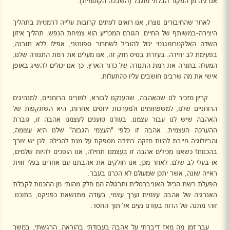
אנרגיה מן המקור הבלתי מוגבל (השבכה הקוסמית).
לאחר שהחיבורים נוצרו, אנו רואים לעתים קרובות עלייה דרמטית בתהליך
היצירה-במשותף של החיים. הגורם המכריע הוא צמיחת הנפש. תהליך איזון
השדה האלקטרומגנטי יכול להוביל לשחרור ספונטני, אפילו ללא תובנה,
בפעימת לב יחידה. בעזרת בסיס חזק זה, אנו מעלים את רמת התנודה שלנו,
המעלה בתורה את רמת התנודה של כדור הארץ. כך אנו יכולים להשיג באופן
אישי את מה שרבים חושבים עליו כהתעלות.
קריון מזכיר לנו שהאהבה, שהענקנו לבורא, למורים הרוחניים, למנהיגים
הרוחניים שלנו, למשפחותינו ולמערכות יחסים אחרות, היא השתקפות של
האהבה שיש לנו עבור עצמנו. בעודנו טוענים לעצמנו אהבה זו, גוברת
ההערכה העצמית. אהבה זו כלפי "העצמי הגבוה" שלנו היא עצומה,
והביולוגיה חייבת להיות חזקה במידה מספקת על מנת להכילה. לכן יש צורך
בהכנות! כשאנו מכילים אהבה זו בעצמנו תחילה, אנו הופכים להיות שלמים,
או בעלי לב שלם. לאחר מכן, אנו חולקים את אהבתנו עם אחרים בעלי זווית
ראייה שונה, אשר יתכן שמעולם לא הכרנו בעבר.
הפעלת רשת הכיול האוניברסלית ותרגולה הם חלק מהותי מן ההכנות לקבלת
האנרגיה של אהבה עצמית וערך עצמי, בעודה מתנשאת כפניקס, בתוכנו.
זוהי מתנה של הרוח בעודנו נעים אל תוך החסד.
עבר זמן מה מאז דיברתי על אהבה בעבודתי בהוראה. הרגשתי, במשך