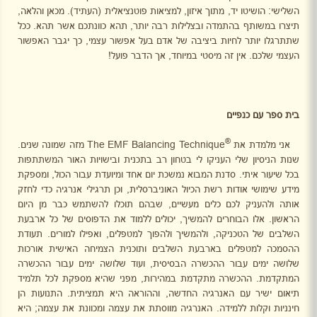
השלישי: הושיטו יד, מתוך איזון, למציאות פוטנציאלית (העתיד). מכאן והלאה,
תיצרו במשותף בהתמדה ובצלילות רבה יותר, תהא כוונתכם אשר תהא. ככל
שתתרגלו יותר לחיות ביציבה של אדם בעל אפשור עצמי, כך יגבר האפשור
העצמי שלכם. אין זה מיסטי במיוחד, אך הדבר פועל!
בית ספר עם כנפיים
®
אני מלמדת את
The EMF Balancing Technique
מזה שמונה שנים.
שנות הניסיון שלי העניקו לי בטחון רב בתכנית ובישויות האור המשתתפות
בכל שיעור איתי. סדנת המבוא נמשכת יום אחד ומיועדת עבור הכול, ומספקת
מידע שימושי אודות רשת הכיול האוניברסלית, וכן תרגילי אנרגיה כדי לחזק
אותה ולהעניק לכם כלים מעשיים, שבהם תוכלו להשתמש כבר מן היום
הראשון. אלו הבוחרים להמשיך, יכולים ללמוד את הדפוסים של כל ארבעת
השלבים של הטכניקה, ולהמשיך ולהפוך למטפלים, ואפילו למורים. תעודת
ההסמכה למטפלים בארבעת השלבים ותוכנית הצמיחה האישית אורכות
שלושה ימים עבור ההכשרה הבסיסית, ועוד שלושה ימים עבור ההכשרה
המתקדמת. ההכשרה מתקדמת במהירות, מפני שהיא מספקת לכל תלמיד
תיאום ישיר עם האנרגיה החדשה, וההוראה היא תמציתית. התנועות הן
חינניות וקלות ללמידה. האנרגיה מווסתת את עצמה ומכוונת את עצמה; היא