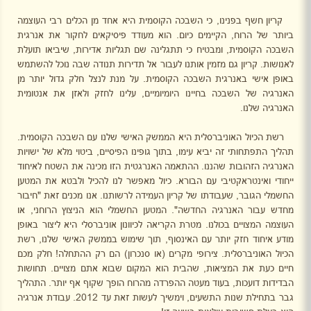
קריון חשף בפנינו, כי השבכה הקוסמית היא אחד מן הכלים רבי העוצמה
ביותר של הרוח, הקיימים כיום. הוא מעודד פיסיקאים לחקור את אנרגית
השבכה הקוסמית, ומבטיח כי תתגלינה שם תגליות אדירות, שיביאו תועלת
לאנושות. קריון גם מזמין אותנו לעבור אל תדירות תנודה שבה נוכל להשתמש
באופן אישי באנרגית השבכה הקוסמית. על מנת לנצל חלק גדול יותר מן
האנרגיה של השבכה בחיינו היומיומיים, עלינו לחזק ולאזן את אנטומית
האנרגיה שלנו.
רשת הכיול האוניברסלית היא הממשק האישי שלנו עם השבכה הקוסמית.
תהליך התפתחותי זה יביא עימו, בתוך גופינו הפיסיים, ביטוי מלא של ישויות
האנרגיה הזהובות שהננו. ההתאמה האנרגטית הזו מכינה את השטח לאיחוד
ייחודי ואינטראקטיבי עם הבורא. כיול מאפשר לנו להכיל ולבטא את המטען
החשמלי הגובר, שעבודתו של קריון העמידה לרשותנו. אנו מכנים זאת "חיבור
מחדש עבור האנרגיה החדשה". המטען החשמלי הוא הניצוץ הרוחני, או
העוצמה המצויים בכולנו. מטרת הקריאה לכיוונון אוניברסלי היא ליצור באופן
מודע איחוד חזק יותר עם האינסוף, תוך שימוש בממשק האישי שלנו, רשת
הכיול האוניברסלית. צירופי מקרים (או סנכרון) הם רק ההתחלה! חלק מכם
חיים כעת את המציאות, שהבית הוא המקום שבוא אתם מצויים. תחושות
הבדידות דועכות, בעוד מעטה ההפרדה מהרוח הופך שקוף אף יותר. התהליך
גבר בתחילת שנות התשעים, וימשיך לעשות זאת עד 2012. עבודת אנרגיה