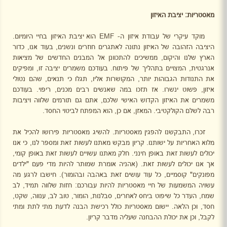
מאסטריות: יציבת האיזון
מוקד עיקרי של עבודת איזון ה-
EMF
הוא יציבת האיזון בחיי היומיום.
היציבה הזהובה של האיזון נתונה לאתגרים חוזרים ונשנים, בעוד אנו, כדור
הארץ שלנו והיקום, ממשיכים להתכוונן אל המבנים החדשים של מציאות
אנרגטית, המצויים בתהליך של פיתוח. בעודכם משמרים יציבה זו, ומפיקים
את התנודות הגבוהות יותר, המקושרות אליו, תגלו כי תנאים, שהם נטולי
איזון, פשוט ינשרו. אז תזכו במה שאנשים רבים מכנים, ריפוי. בעודכם
משמרים את האיזון הקדוש האישי שלכם, אתם גם תורמים שלווה ויציבות
רבה לשלם הקולקטיבי. המאזן, אם כן, הוא המפתח לביטוי החסד.
זכרו, התבקשנו להפגין מאסטריות. להשיג מאסטריות פירושו להכיל את
מלוא האחריות על ישותנו. קריון מבקש מאתנו לעשות זאת ומספר לנו, כי אנו
יכולים לעשות זאת באופן חינני. חלק מאתנו עשויים לעשות זאת באופן קומי,
אך אנו יכולים לעשות זאת. (אהניה אומרת שמותר להיות מדי פעם "ילדים
מפונקים" קוסמיים, כל עוד עושים זאת באהבה ובהומור). חישבו לרגע מה
עשויה המשמעות של חיי מאסטריות להיות עבורכם: חזות שלווה תמיד, לב
שמח, העדר כל שיפוט ביחס לאחרים, סבלנות, הומור, טוב לב, ענווה, שקט,
חסד, וכן הלאה. יישום מאסטריות כולל רכישת הבנה לדעת מתי לתת ומתי
לקבל, וכן את יכולת ההבחנה שעליה מדבר קריון.