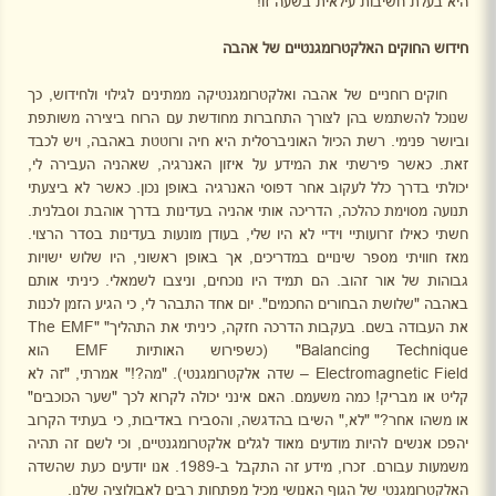
היא בעלת חשיבות עילאית בשעה זו!
חידוש החוקים האלקטרומגנטיים של אהבה
חוקים רוחניים של אהבה ואלקטרומגנטיקה ממתינים לגילוי ולחידוש, כך
שנוכל להשתמש בהן לצורך התחברות מחודשת עם הרוח ביצירה משותפת
וביושר פנימי. רשת הכיול האוניברסלית היא חיה ורוטטת באהבה, ויש לכבד
זאת. כאשר פירשתי את המידע על איזון האנרגיה, שאהניה העבירה לי,
יכולתי בדרך כלל לעקוב אחר דפוסי האנרגיה באופן נכון. כאשר לא ביצעתי
תנועה מסוימת כהלכה, הדריכה אותי אהניה בעדינות בדרך אוהבת וסבלנית.
חשתי כאילו זרועותיי וידיי לא היו שלי, בעודן מונעות בעדינות בסדר הרצוי.
מאז חוויתי מספר שינויים במדריכים, אך באופן ראשוני, היו שלוש ישויות
גבוהות של אור זהוב. הם תמיד היו נוכחים, וניצבו לשמאלי. כיניתי אותם
באהבה "שלושת הבחורים החכמים". יום אחד התבהר לי, כי הגיע הזמן לכנות
את העבודה בשם. בעקבות הדרכה חזקה, כיניתי את התהליך" "
The EMF
Balancing Technique
" (כשפירוש האותיות
EMF
הוא
Electromagnetic Field
– שדה אלקטרומגנטי). "מה?!" אמרתי, "זה לא
קליט או מבריק! כמה משעמם. האם אינני יכולה לקרוא לכך "שער הכוכבים"
או משהו אחר?" "לא," השיבו בהדגשה, והסבירו באדיבות, כי בעתיד הקרוב
יהפכו אנשים להיות מודעים מאוד לגלים אלקטרומגנטיים, וכי לשם זה תהיה
משמעות עבורם. זכרו, מידע זה התקבל ב-1989. אנו יודעים כעת שהשדה
האלקטרומגנטי של הגוף האנושי מכיל מפתחות רבים לאבולוציה שלנו.