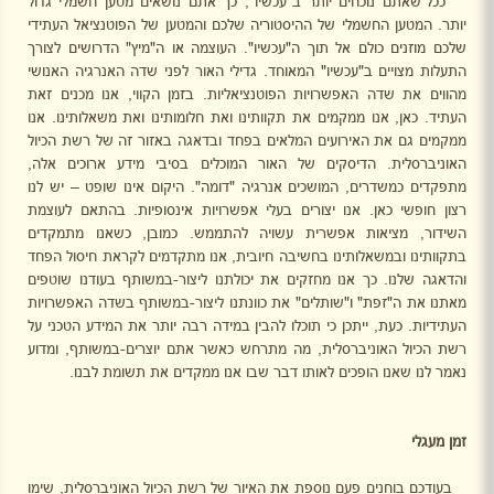
ככל שאתם נוכחים יותר ב"עכשיו", כך אתם נושאים מטען חשמלי גדול
יותר. המטען החשמלי של ההיסטוריה שלכם והמטען של הפוטנציאל העתידי
שלכם מוזנים כולם אל תוך ה"עכשיו". העוצמה או ה"מיץ" הדרושים לצורך
התעלות מצויים ב"עכשיו" המאוחד. גדילי האור לפני שדה האנרגיה האנושי
מהווים את שדה האפשרויות הפוטנציאליות. בזמן הקווי, אנו מכנים זאת
העתיד. כאן, אנו ממקמים את תקוותינו ואת חלומותינו ואת משאלותינו. אנו
ממקמים גם את האירועים המלאים בפחד ובדאגה באזור זה של רשת הכיול
האוניברסלית. הדיסקים של האור המוכלים בסיבי מידע ארוכים אלה,
מתפקדים כמשדרים, המושכים אנרגיה "דומה". היקום אינו שופט – יש לנו
רצון חופשי כאן. אנו יצורים בעלי אפשרויות אינסופיות. בהתאם לעוצמת
השידור, מציאות אפשרית עשויה להתממש. כמובן, כשאנו מתמקדים
בתקוותינו ובמשאלותינו בחשיבה חיובית, אנו מתקדמים לקראת חיסול הפחד
והדאגה שלנו. כך אנו מחזקים את יכולתנו ליצור-במשותף בעודנו שוטפים
מאתנו את ה"זפת" ו"שותלים" את כוונתנו ליצור-במשותף בשדה האפשרויות
העתידיות. כעת, ייתכן כי תוכלו להבין במידה רבה יותר את המידע הטכני על
רשת הכיול האוניברסלית, מה מתרחש כאשר אתם יוצרים-במשותף, ומדוע
נאמר לנו שאנו הופכים לאותו דבר שבו אנו ממקדים את תשומת לבנו.
זמן מעגלי
בעודכם בוחנים פעם נוספת את האיור של רשת הכיול האוניברסלית, שימו