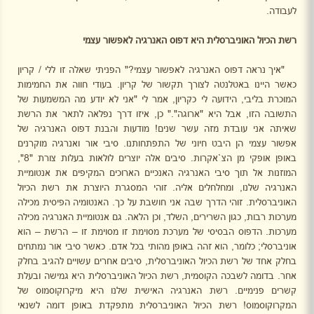
לעבודה.
רשת הכיול האוניברסלית היא דפוס האנרגיה לאפשור עצמי
"איך נראה דפוס האנרגיה לאפשור עצמי?" הפניתי שאלה זו ללי / קריון
כאשר היינו באטלנטה לצורך תקשור של קריון. בעודי חווה את החמימות
המוכרת בליבי, הידועה לי כקריון, אמר לי "אני לא יודע מה המשמעות של
התשובה הזו, אבל היא "ארוגה"." כן, איזו דרך נפלאה לתאר את הרשת
שאיתה אני עובדת מזה עשר שנים! מודעות והבנת דפוס האנרגיה של
אפשור עצמי הן היבט חיוני של התפתחותנו. סיבי אור ואנרגיה מוקרנים
באופן אופקי מן הצ`אקרות. סיבים אלה יוצרים לולאות בעלות צורת "8",
המוזנות אל תוך סיבי האנרגיה האנכיים הארוכים המקיפים את אנטומיית
האנרגיה שלנו, ומחלחלים אליה. זוהי המסגרת היוצרת את רשת הכיול
האוניברסלית. זוהי הדרך שבה אני חושבת על כך. האנטומיה הפיסית מכילה
מערכות רבות, כגון השרירים, השלד, וכן הלאה. גם אנטומיית האנרגיה מכילה
מערכות. הדפוס הבסיסי של מערכת מסוימת זו מסוימת זו – הרשת – הוא
אוניברסלי; כלומר, הוא זהה באופן מהותי בכל אדם. כאשר סיבי אור נמתחים
בחלק אחד של רשת הכיול האוניברסלית, סיבים אחרים עשויים להגיב בחלק
אחר. בדומה לשבכה הקוסמית, רשת הכיול האוניברסלית היא גמישה ובעלת
קשרים פנימיים. רשת האנרגיה האישית שלנו היא מיקרוקוסמוס של
המקרוקוסמוס! רשת הכיול האוניברסלית מתפקדת באופן דומה לשנאי