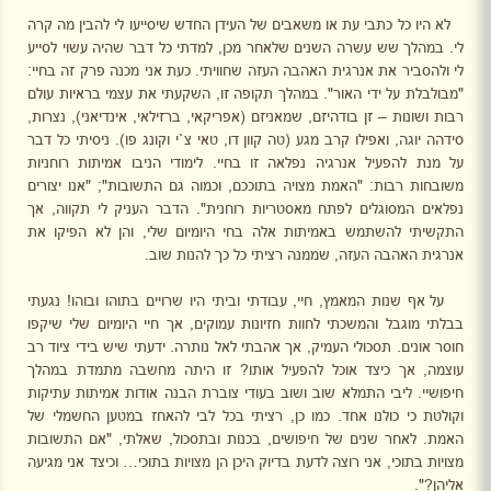
לא היו כל כתבי עת או משאבים של העידן החדש שיסייעו לי להבין מה קרה
לי. במהלך שש עשרה השנים שלאחר מכן, למדתי כל דבר שהיה עשוי לסייע
לי ולהסביר את אנרגית האהבה העזה שחוויתי. כעת אני מכנה פרק זה בחיי:
"מבולבלת על ידי האור". במהלך תקופה זו, השקעתי את עצמי בראיות עולם
רבות ושונות – זן בודהיזם, שמאניזם (אפריקאי, ברזילאי, אינדיאני), נצרות,
סידהה יוגה, ואפילו קרב מגע (טה קוון דו, טאי צ`י וקונג פו). ניסיתי כל דבר
על מנת להפעיל אנרגיה נפלאה זו בחיי. לימודי הניבו אמיתות רוחניות
משובחות רבות: "האמת מצויה בתוככם, וכמוה גם התשובות"; "אנו יצורים
נפלאים המסוגלים לפתח מאסטריות רוחנית". הדבר העניק לי תקווה, אך
התקשיתי להשתמש באמיתות אלה בחי היומיום שלי, והן לא הפיקו את
אנרגית האהבה העזה, שממנה רציתי כל כך להנות שוב.
על אף שנות המאמץ, חיי, עבודתי וביתי היו שרויים בתוהו ובוהו! נגעתי
בבלתי מוגבל והמשכתי לחוות חזיונות עמוקים, אך חיי היומיום שלי שיקפו
חוסר אונים. תסכולי העמיק, אך אהבתי לאל נותרה. ידעתי שיש בידי ציוד רב
עוצמה, אך כיצד אוכל להפעיל אותו? זו היתה מחשבה מתמדת במהלך
חיפושיי. ליבי התמלא שוב ושוב בעודי צוברת הבנה אודות אמיתות עתיקות
וקולטת כי כולנו אחד. כמו כן, רציתי בכל לבי להאחז במטען החשמלי של
האמת. לאחר שנים של חיפושים, בכנות ובתסכול, שאלתי, "אם התשובות
מצויות בתוכי, אני רוצה לדעת בדיוק היכן הן מצויות בתוכי… וכיצד אני מגיעה
אליהן?".