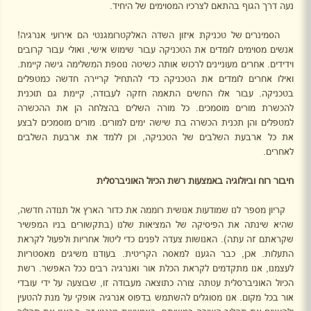
נעה דרך הגוף בהתאם לצרכיו המסוימים של היחיד.
הסמינרים של טכניקת איזון השדה האלקטרומגנטי הם אירועי אנרגיה!
אנשים מסוימים לומדים את הטכניקה עבור שימוש אישי, ואולי עבור קרובים
וידידים. אחרים מעוניינים לרכוש אותה כשיטה נוספת המשלימה גישה קיימת.
ואילו אחרים לומדים את הטכניקה כדי להתחיל קריירה חדשה כמטפלים
בטכניקה. עבור אלו החשים התאמה חזקה לעבודה, קיימת גם תוכנית
להכשרת מורים מוסמכים. כל מורה השלים בהצלחה הן את ההכשרה
למטפלים והן תכנית הכשרה בת שישה ימים למורים. מורים מוסמכים לבצע
את כל ארבעת השלבים של הטכניקה, וכן ללמד את ארבעת השלבים
לאחרים.
חיבור רוח וביולוגיה באמצעות רשת הכיול האוניברסלית
קריון מספר לנו שמודעות אנושית רוממה את כדור הארץ אל תנודה חדשה,
שהיא שינתה את הפיסיקה של המציאות שלנו (בתקשורים בניו המפשיר
שקראתם זה עתה). האנושות צעדה לפנים כדי ליטול אחריות ולפעול לקראת
התעלות. אכן, כבר הגענו למאסה הקריטית. בעודנו משיגים מאסטריות
לעצמנו, אנו מתקדמים לקראת הכלת אור ואנרגיה רבים ככל האפשר. רשת
הכיול האוניברסלית עטתה צורה כתוצאה מעבודה זו, שבוצעה על ידי עובדי
אור בכל מקום. אנו מסוגלים להשתמש בדפוס אנרגיה אופקי על מנת להטעין