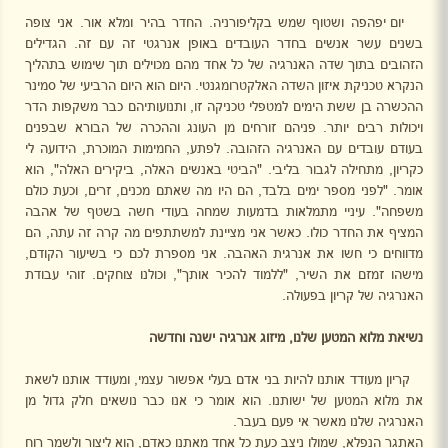
יום יפהפה ושטוף שמש בקליפורניה. החדר בהיר ומלא אור. אני צופה
בשנים עשר אנשים בחדר העובדים באופן אנרגטי זה עם זה. הגדילים
הזהובים בתוך שדה האנרגיה של כל אחד מהם מכוילים תוך שימוש בתהליך
הנקרא טכניקת איזון השדה האלקטרומגנטי. היום הוא היום הרביעי של סמינר
ההכשרה בן ששת הימים למטפלי טכניקה זו, ותנועותיהם כבר משקפות הדר
ויכולות רבים יותר. פניהם זורחים מן העונג וההכרה של הבורא שבפנים
בעודם עובדים עם האנרגיה הזהובה. לפתע, החמימות המוכרת, הידועה לי
כקריון, מתחילה לגבור בליבי. "הביטי באנשים האלה, ביקירים האלה", הוא
אומר. "לפני מספר ימים בלבד, הם היו מה שאתם מכנים, זרים, וכעת כולם
משפחה". עיניי מתמלאות בדמעות שמחה בעודי חשה בשטף של אהבה
המציף את החדר כולו. כאשר אני מציינת למשתתפים מה קרה זה עתה, הם
מדווחים כי חשו את אנרגית האהבה. אני מספרת לכם כי בשיעור הקודם,
מישהו זמזם את השיר, "ללמוד להכיר אותך", וכולנו צוחקים. זוהי עבודת
האנרגיה של קריון בפעולה.
נשיאת מלוא המטען שלנו, מיזוג אנרגיה ישנה וחדשה
קריון מעודד אותנו להיות בני אדם בעלי אפשור עצמי, ומעודד אותנו לשאת
את מלוא המטען של ישותנו. הוא אומר כי אנו כבר נושאים חלק גדול מן
האנרגיה שלנו מאשר אי פעם בעבר.
האתגר הנפלא, שמולו ניצב כעת כל אחד מאתנו כאדם, הוא ליצור ולשמר רוח