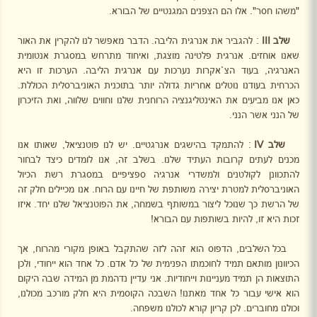
"משהו חסר". אלו הם הצפנים המגנטיים של הבורא.
שלב
III
: להגביר את אנרגית הליבה. הדבר מאפשר לנו להקרין את האור
שאנו אוחזים. אנרגית פלטינה מוצגת, ואיחוד מתרחש במסגרת אנטומית
האנרגיה, בעוד הצ`אקרות נערכות עם אנרגית הליבה. הערכות זו היא
הכרחית בעודנו נוטלים אחריות גדולה יותר בתוכנית האוניברסלית הכוללת.
כאן אנו מביעים את האינטליגנציה הרוחנית שלנו וחווים שלווה, ואת הזיכרון
של הנני אשר הנני.
שלב
IV
: להתמקד בהישגים אנרגטיים. יש לנו פוטנציאל, שאותו אנו
מכנים לעתים קרובות העתיד שלנו. בשלב זה, אנו לומדים כיצד לבחור
להתכוונן לקולטנים ולמשדרי אנרגיה ספציפיים במסגרת רשת הכיול
האוניברסלית למטרת יצירה משותפת של חיינו עם הרוח. אנו מכיילים חלק זה
של הרשת כך שנוכל ליצור במשותף בשמחה, את הפוטנציאל שלנו יחד. איזו
זכות היא זו, להיות בשותפות עם הבורא!
בכל השלבים, הדפוס הוא זהה לזה שהתקבל באופן מקורי מהרוח, אך
הכיוונון מותאם תמיד לחוכמתו הפנימית של כל אדם. כל אחד הוא ייחודי, ולכן
התוצאות הן תמיד מעניינות וייחודיות. אני עדיין נדהמת מן המידה שבה היקום
הוא אישי עבור כל אחד מאתנו! השבכה הקוסמית היא חלק מורכב מכולנו,
וכולנו מחוברים. לכן קריון קורא לכולנו משפחה.