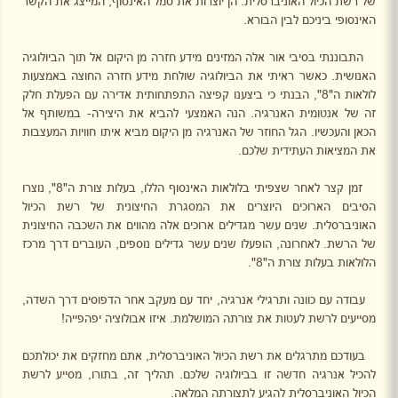
של רשת הכיול האוניברסלית. הן יוצרות את סמל האינסוף, המייצג את הקשר
האינסופי ביניכם לבין הבורא.
התבוננתי בסיבי אור אלה המזינים מידע חזרה מן היקום אל תוך הביולוגיה
האנושית. כאשר ראיתי את הביולוגיה שולחת מידע חזרה החוצה באמצעות
לולאות ה"8", הבנתי כי ביצענו קפיצה התפתחותית אדירה עם הפעלת חלק
זה של אנטומית האנרגיה. הנה האמצעי להביא את היצירה- במשותף אל
הכאן והעכשיו. הגל החוזר של האנרגיה מן היקום מביא איתו חוויות המעצבות
את המציאות העתידית שלכם.
זמן קצר לאחר שצפיתי בלולאות האינסוף הללו, בעלות צורת ה"8", נוצרו
הסיבים הארוכים היוצרים את המסגרת החיצונית של רשת הכיול
האוניברסלית. שנים עשר מגדילים ארוכים אלה מהווים את השכבה החיצונית
של הרשת. לאחרונה, הופעלו שנים עשר גדילים נוספים, העוברים דרך מרכז
הלולאות בעלות צורת ה"8".
עבודה עם כוונה ותרגילי אנרגיה, יחד עם מעקב אחר הדפוסים דרך השדה,
מסייעים לרשת לעטות את צורתה המושלמת. איזו אבולוציה יפהפייה!
בעודכם מתרגלים את רשת הכיול האוניברסלית, אתם מחזקים את יכולתכם
להכיל אנרגיה חדשה זו בביולוגיה שלכם. תהליך זה, בתורו, מסייע לרשת
הכיול האוניברסלית להגיע לתצורתה המלאה.