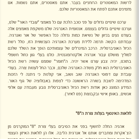
לרשות המאסטרים הרוחניים בעבר. אתם מאסטרים, אתם נשמות. אנו
מזמינים אתכם לפתח את המאסטריות שלכם.
ערכנו שינויים גדולים על פני כוכב הלכת עם כל מאמצי "עובדי האור" שלנו,
וערכנו שינויים גדולים בעצמנו. אנטומית האנרגיה שלנו משקפת מאמצים אלה
בעודנו נעים בכיוון של נשיאת כמות גדולה ככל האפשר של אור ואנרגיה.
עבודתנו הקשה תרמה ללידת מערכת האנרגיה העכשווית הזו, כולל רשת
הכיול האוניברסלית. הרכב המינרלים של עצמותיכם הופך את השלד שלכם
למוליך מושלם עבור אנרגיה אלקטרומגנטית. כולנו בעלי גוון כחול חשמלי
בתוכנו, יהיה צבע עורנו אשר יהיה. ה"חומר" שממנו עשויה רשת הכיול
האוניברסלית הוא חלק משדה האנרגיה שלכם, וכבר החל לעטות צורה. בעודי
עובדת עם דפוסי האנרגיה שוב ושוב, אני קולטת כי ניתנה לי הזכות
המדהימה לשבת בשורה הראשונה כדי לצפות באבולוציה של גוף האור.
המידע המוצג כאן אודות רשת הכיול האוניברסלית נובע מעבודה עם אלפי
אנשים, באופן אישי ובקבוצות (פנו לאיור).
לולאות האינסוף בעלות צורת ה"8"
אהניה החלה לחשוף בפני את הסיבים בעלי צורת "8" המוקרנים מן
הצ`אקרות ומחברים אותנו אל אנרגית הליבה. אלו הן לולאות האיזון העצמי