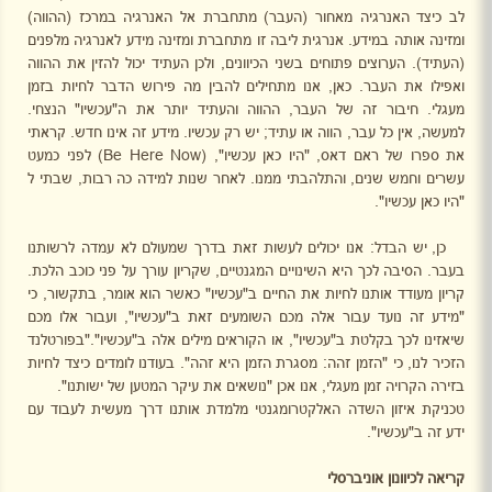
לב כיצד האנרגיה מאחור (העבר) מתחברת אל האנרגיה במרכז (ההווה)
ומזינה אותה במידע. אנרגית ליבה זו מתחברת ומזינה מידע לאנרגיה מלפנים
(העתיד). הערוצים פתוחים בשני הכיוונים, ולכן העתיד יכול להזין את ההווה
ואפילו את העבר. כאן, אנו מתחילים להבין מה פירוש הדבר לחיות בזמן
מעגלי. חיבור זה של העבר, ההווה והעתיד יותר את ה"עכשיו" הנצחי.
למעשה, אין כל עבר, הווה או עתיד; יש רק עכשיו. מידע זה אינו חדש. קראתי
את ספרו של ראם דאס, "היו כאן עכשיו", (
Be Here Now
) לפני כמעט
עשרים וחמש שנים, והתלהבתי ממנו. לאחר שנות למידה כה רבות, שבתי ל
"היו כאן עכשיו".
כן, יש הבדל: אנו יכולים לעשות זאת בדרך שמעולם לא עמדה לרשותנו
בעבר. הסיבה לכך היא השינויים המגנטיים, שקריון עורך על פני כוכב הלכת.
קריון מעודד אותנו לחיות את החיים ב"עכשיו" כאשר הוא אומר, בתקשור, כי
"מידע זה נועד עבור אלה מכם השומעים זאת ב"עכשיו", ועבור אלו מכם
שיאזינו לכך בקלטת ב"עכשיו", או הקוראים מילים אלה ב"עכשיו"."בפורטלנד
הזכיר לנו, כי "הזמן זהה: מסגרת הזמן היא זהה". בעודנו לומדים כיצד לחיות
בזירה הקרויה זמן מעגלי, אנו אכן "נושאים את עיקר המטען של ישותנו".
טכניקת איזון השדה האלקטרומגנטי מלמדת אותנו דרך מעשית לעבוד עם
ידע זה ב"עכשיו".
קריאה לכיוונון אוניברסלי