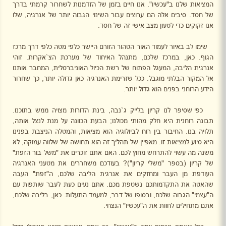
המציאות שלנו ב"עכשיו". אנו חיים בזמן של הזדמנות לשחרור קרמתי בדרך
של חסד. סיבים אלה הם ערוצים עבור השינוי הגבוה יותר של אנרגיה, שלו
אנו זקוקים כדי לטעון מצב אישי זה של חסד.
שימו לב באיור לעמוד האור הטהור הזורם היישר כלפי מטה כלפי דרך מרכז
הגוף. כאן, במרכז שלכם, מתנהל האיחוד של מערכת הצ`אקרות. זוהי
אנרגית הליבה, המעגל הפתוח של רשת הכיול האוניברסלית, המחבר אותנו
אל המקור הבלתי מוגבל. ככל שזרימת האנרגיה כאן גדולה יותר, כך שחרור
הידע הרוחני בפנים הוא גדול יותר.
כפי שסיפר לנו קריון בלייק ג`נבה, בינת הדורות מצויה ממש בתוכנו.
תבונה רוחנית היא חלק מהותי מכולנו; הבעת הכוונה על מנת לנצל אותה,
תלויה בנו. החיבור בין רוח לביולוגיה הוא מציאות, והמטלה הניצבת בפנינו
היא סיוע למציאות זו. מאפיין של תהליך זה הוא תחושה של שלווה עמוקה, לא
משנה מה עשוי להתרחש מחוץ לכם. האם אתם זוכרים את "משל בור הזפת"
של קריון (בספר "משלי קריון")? בעודכם משחררים את מטעני האנרגיה
העודפת מן העבר ומחזקים את אנרגית הליבה שלכם, ה"זפת" העבה
שהאטה את התקדמותכם נשטפת מכם. אתם נעים כעת לעבר שותפות עם
ה"עצמי" הגבוה שלכם, ובסופו של דבר, למעמד התעלות. כאן, בליבה שלכם,
אתם מתחילים לחוות את ה"עכשיו" הנצחי.