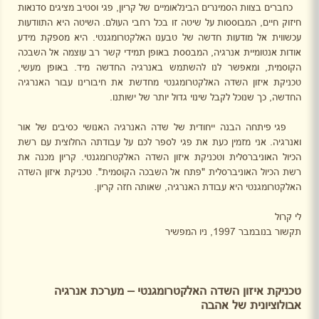
כחברים בצוות הסמינרים הבינלאומיים של קריון, פגי וסטיב מציגים סדנאות
חיזוק חיים, המבוססות על שיטה זו בכל רחבי העולם. השיטה היא התוודעות
עכשווית אל מודעות חדשה של טבענו האלקטרומגנטי. היא מספקת מידע
אודות אנטומיית אנרגיה, המבססת באופן תמידי קשר רב עוצמה אל השבכה
הקוסמית, ומאפשר לנו להשתמש באנרגיה החדשה מיד. באופן מעשי,
טכניקת איזון השדה האלקטרומגנטי מחדשת את חיבורינו עבור האנרגיה
החדשה, כך שנוכל לקבל שינוי גדול יותר של ישותנו.
פגי פיתחה הבנה ייחודית של שדה האנרגיה האנושי כסיבים של אור
ואנרגיה. אני מזמין כעת את פגי לספר לכם על עבודתה החלוצית עם רשת
הכיול האוניברסלית וטכניקת איזון השדה האלקטרומגנטי. קריון מכנה את
רשת הכיול האוניברסלית "פתח אל השבכה הקוסמית". טכניקת איזון השדה
האלקטרומגנטי היא עבודת האנרגיה, שאותה חזה קריון.
לי קרול
תקשור בנובמבר 1997, ניו המפשיר
טכניקת איזון השדה האלקטרומגנטי – מערכת אנרגיה
אבולוציונית של אהבה