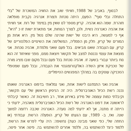
לבסוף, באביב של 1988, חוויתי שוב את החוויה המשכרת של "בלי
התחלה ובלי סוף". הפעם, היתה נוכחת תצורת אנרגיה נקבית מופלאה
וזוהרת. שמה הוא אהניה. קריון מספר לנו שאין מין במימד של רוח. אני חוויתי
את אהניה כאנרגיה נשית, ולכן, לצורך הנוחות, אני מתארת ישות זו כ "היא",
אף כי למעשה, היא היבט של ישות שהינה שלם נטול מין. היא אחת מן
המורים של קריון, חלק מן הפמליה, המשלימה את השינויים הפלנטריים של
קריון, עם העבודה שאנו מביאים. בכל פעם שאני מלמדת, אהניה נוכחת. אני
מוצאת את עצמי נכנסת למצב של תקשור ויוצאת ממנו, מפני שאיחוד זה הוא
נוח ביותר עבורי בשעה זו. אהניה נוכחת בכל פעם ובכל מקום שבו מציג מורה
של טכניקת איזון השדה האלקטרומגנטי את העבודה, ובכל פעם שמטפלי
הטכניקה עוסקים בה במהלך המפגשים הטיפוליים.
אהניה ואני התמזגנו לישות אחת, ואני נמלאתי בדפוס האנרגיה שאותו
נכנה רשת הכיול האוניברסלית. היה זה הניסיון הראשון שלי עם תקשור,
וקיבלתי כמות עצומה של מידע באירוע אחד, רב חשיבות זה. כאשר קיבלתי
לראשונה את דפוס האנרגיה של רשת הכיול האוניברסלית מאהניה, ידעתי כי
הייתה זו מתנה, אך לא ידעתי למה נועדה. האנרגיה שכבה רדומה למשך
שנה. ואז, ב- 1989, עם הגעתו של קריון, הופעלה הרשת. עבודתי (או
החוזה שלי, כפי שאני מבינה כעת) נחשפה: היה עליי לפרש את הרשת,
ללמוד כיצד להשתמש בה, וללמד אחרים להשתמש בה. פיסה אחר פיסה,