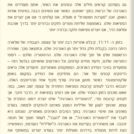
גם בעודכם קוראים מילים אלה ובוחנים את האיור, אתם מעודדים את
האנרגיה של הרשת בתוך ישותכם. כאשר אנו משיגים הבנה בסיסית אודות
האופן, שבו "מערכת תמסורת" זו פועלת, אנו קולטים כי אנו אכן יוצרים את
המציאות שלנו. באמצעות שליחת מסרים חזקים וברורים יותר בדרך אוהבת
ומלאת הדר, אנו יוצרים מציאות חזקה וברורה יותר.
בזמן ה- 11:11, קיבלנו אחריות רבה יותר על עצמנו. העבודה של סולארה
היתה כרוכה בקבלת חלק גדול יותר מן האנרגיה שלנו, וכתוצאה מכך, שוחררו
הרשומות שלנו אל תוך שדה האנרגיה שלנו. ההיסטוריה שלכם – דפוסי
התורשה שלכם, תיעוד מחיים קודמים, וכל האירועים שחוויתם בגלגול הזה –
מתועדים בסיבי המידע הארוכים, הממוקמים מאחוריכם. תיעודים אלה נראים
כדיסקים קטנים של אור; הם מחזיקים את המידע במקומו באופן
אלקטרומגנטי. כאשר מטען אנרגיה עודף מקיף אחד מהדיסקים האלה,
יתבטא הדבר לעתים קרובות כמציאות החוזרת על עצמה שוב ושוב, במה
שאנו מוכנים הזמן הנוכחי שלנו. אם אנו רוצים במציאות זו, הדבר חיובי. אך
לעתים קרובות מדי, "היסטוריית האנרגיה" שלנו יוצרת דפוס החוזרת על
עצמו, שהופך לעוגן של שליליות המונע מאיתנו להתקדם ולצמוח. בעודנו
מאזנים את שינויי האנרגיה בתוך הסיבים הארוכים מאחורינו, כוונתנו היא
לעבד את "היסטורית האנרגיה", או את "העבר", לעמוד תומך של חכמה
זהובה. אנו משחררים בעדינות את האנרגיה ה"שלילית" העודפת, החופשייה
כעת להיות מנוצלת בדרכים מועילות יותר בעודנו יוצרים במשותף את