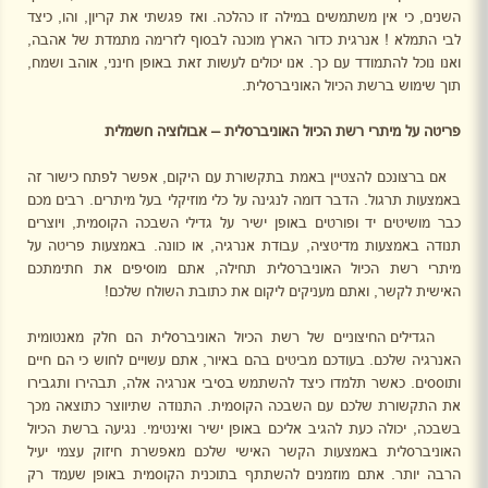
השנים, כי אין משתמשים במילה זו כהלכה. ואז פגשתי את קריון, והו, כיצד
לבי התמלא ! אנרגית כדור הארץ מוכנה לבסוף לזרימה מתמדת של אהבה,
ואנו נוכל להתמודד עם כך. אנו יכולים לעשות זאת באופן חינני, אוהב ושמח,
תוך שימוש ברשת הכיול האוניברסלית.
פריטה על מיתרי רשת הכיול האוניברסלית – אבולוציה חשמלית
אם ברצונכם להצטיין באמת בתקשורת עם היקום, אפשר לפתח כישור זה
באמצעות תרגול. הדבר דומה לנגינה על כלי מוזיקלי בעל מיתרים. רבים מכם
כבר מושיטים יד ופורטים באופן ישיר על גדילי השבכה הקוסמית, ויוצרים
תנודה באמצעות מדיטציה, עבודת אנרגיה, או כוונה. באמצעות פריטה על
מיתרי רשת הכיול האוניברסלית תחילה, אתם מוסיפים את חתימתכם
האישית לקשר, ואתם מעניקים ליקום את כתובת השולח שלכם!
הגדילים החיצוניים של רשת הכיול האוניברסלית הם חלק מאנטומית
האנרגיה שלכם. בעודכם מביטים בהם באיור, אתם עשויים לחוש כי הם חיים
ותוססים. כאשר תלמדו כיצד להשתמש בסיבי אנרגיה אלה, תבהירו ותגבירו
את התקשורת שלכם עם השבכה הקוסמית. התנודה שתיווצר כתוצאה מכך
בשבכה, יכולה כעת להגיב אליכם באופן ישיר ואינטימי. נגיעה ברשת הכיול
האוניברסלית באמצעות הקשר האישי שלכם מאפשרת חיזוק עצמי יעיל
הרבה יותר. אתם מוזמנים להשתתף בתוכנית הקוסמית באופן שעמד רק