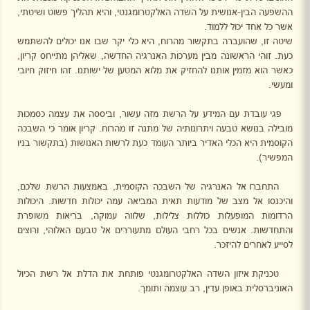
ההשפעה הבין-אנושית על השדה האלקטרומגנטי, והיא תהליך פשוט ושיטתי,
אשר כל אחד יכול ללמוד.
שיטה זו, שהועברה בתקשור מהרוח, היא כלי יקר שבו אנו יכולים להשתמש
כעת. זוהי הראשונה מבין מערכות האנרגיה החדשה, שאליהן מתייחס קריון,
כאשר הוא מזמין אותנו להחזיק את מלוא המטען של ישותנו. זהו חיזוק חיובי
ומעשי.
פגי עובדת עם המידע על הרשת מזה עשור, וביססה את עצמה כסמכות
מובילה בנושא טבעה ויתרונותיה של מתנה זו מהרוח. קריון אומר כי השבכה
הקוסמית היא הכלי האדיר ביותר העומד כעת לרשות האנושות (בתקשור בניו
המפשיר).
התחברו אל האנרגיה של השבכה הקוסמית, באמצעות הרשת שלכם,
והיכנסו אל מצב של מודעות תאית המביאה עמה יכולות חדשות. היכולות
הרדומות המופעלות כוללות צלילות, שלווה עמוקה, בריאות משופרת
והתחדשות. אנשים בכל רחבי העולם מתעוררים אל טבעם האלוהי, ורוצים
לסייע לאחרים להיזכר.
טכניקת איזון השדה האלקטרומגנטי פותחת את הדלת אל רשת הכיול
האוניברסלית באופן עדין, רב עוצמה ותומך.