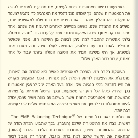
באמצעות רכישת מאסטריות ביחס לעצמנו, אנו מסייעים לאחרים להשיג
את המאסטריות שלהם, כך שכולנו נוכל להכיל את האנרגיה כדי להגיע למעמד
ההתעלות. זהו תהליך אוהב – אנו הופכים את חיינו שלנו למאושרים יותר,
ומעלים את התנודה שלנו, כשאנו מסייעים לאחרים להעלות את שלהם. אחד
ממורי טכניקת איזון השדה האלקטרומגנטי אמר על עבודה זו: "תהיה זו מטלה
בלתי אפשרית להסביר למה ניתן לצפות מן השיטה הזו, מפני שכאשר
מתחילים לאחד רוח עם ביולוגיה, התוצאה לעולם אינה זהה מאדם אחד
למשנהו. אך היא משיגה תמיד את הטובה הנעלה ביותר עבור כל אחד
מאתנו, עבור כדור הארץ שלנו".
העוסקת בקרב מגע הופכת למאסטרית כאשר היא לומדת את הצורות,
ומתרגלת את היציבות לחיזוק היכולת לכוון אנרגיה. הכנר המקצועי מקדיש
את חייו לתרגול בכלי הנגינה שלו. אדם בעל הארה יכול להפגין מאסטריות
בכך שיחיה כאילו לכל רגע יש משמעות, ובכך שייטול אחריות על צמיחה
מתמשכת. זוהי אסטרטגיה רוחנית אשר, בשילוב עם כוונה ויושר פנימי, יכולה
להיות מתורגלת כדי להפוך את מאמצי היצירה המשותפת שלכם לרבי עוצמה
רבה יותר.
®
אני מלמדת זאת בכל סמינר של
The EMF Balancing Technique
.
ראשית, כבדו את ההיסטוריה שלכם (העבר), בכך שתביעו הכרת תודה על
החוכמה שהרווחתם. שנית, התמרכזו באנרגית הליבה שלכם (ההווה),
המתאמת את הקשר שלכם לכוח בלתי מוגבל. תהליך זה מוביל לצעד