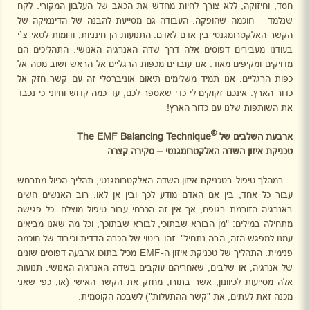
חסד, וחיזוקה, ללא צורך לחיות מחדש את הכאב של העלבון המקורי. לקח
שנלמד = חוכמה שהופקה. העבודה גם מסייעת להבנה של הדינמיקה של
הקשר האלקטרומגנטי בין אדם לאדם. התנועות הן חינניות, ודומות לטאי צ`י
בעודנו מעבירים דפוסים אלה דרך שדה האנרגיה האנושי. התהליכים הם
מדויקים ומקיפים מאוד. אנו עובדים מכפות הרגליים אל הראש ושוב מטה אל
כפות הרגליים. אנו תמיד משלימים תיאום אוניברסלי זה עם קשר חזק אל
כדור הארץ. אינכם זקוקים לי כדי שאספר לכם, עד כמה קדוש וחיוני כי נכבד
את השותפות שלנו עם כדור הארץ!
®
ארבעת השלבים של
The EMF Balancing Technique
טכניקת איזון השדה האלקטרומגנטי – סקירה קצרה
במהלך טיפול בטכניקת איזון השדה האלקטרומגנטי, תהליך הכיול מתרחש
עבור כל אחד, בין אם האדם מודע לכך ובין אן לאו. רוב האנשים חשים
באנרגיה הזורמת בגופם, אך אין זה הכרחי עבור טיפול מוצלח. כל פגישה
מתחילה במילים: "מן הבורא שבתוכי, לבורא שבתוכך, וכל מה שאנו מביאים
עמנו למפגש הזה, הבה נתחיל". זהו ביטוי של הכרה הדדית וכיבוד של חוכמה
פנימית. התהליך של טכניקת איזון ה-
EMF
מכיל בתוכו ארבעה דפוסים שונים
של אנרגיה, או שלבים, שאחריהם עוקבים בשדה האנרגיה האנושי. תנועות
אלה מסייעות לכיוונון, אשר בתורו, מחזק את הקשר האישי (או, כפי שאני
מכנה זאת לעתים, את "קשר ההתעלות") לשבכה הקוסמית.