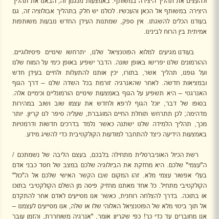
ולהעצים את תהליך היצירה במשותף. באמצעות מנגנון זה, הבאנו את תהליך
היצירה במשותף אל הכאן והעכשיו. לכולנו יש חלק בתהליך אבולוציה זה, גם
בעודנו הכלים להשגתו. אין ספק, שמתנות העידן החדש נובעות משותפות
אמיתית בין הרוח לבינינו.
בעודנו מגיעים למלוא הפוטנציאל שלנו, יתרחשו שינויים פיסיולוגיים.
ההורמונים שלנו יפרישו באופן שונה. הדבר ישפיע באופן כימי על המוח שלנו
ועל גופנו, תהליך אשר, בתורו, יכין אותנו להתעלות ולחיים בעידן חדש
ובמציאות חדשה. לאחר שהאנרגיה זורמת בכל השדה שלנו – דרך הגוף
האנרגטי – היא תשפיע על הגוף באמצעות שינויים הורמונליים וכימיים אלה.
בסופו של דבר, יוכל הגוף לרפא ולחדש את עצמו שוב ושוב במהירות
מדהימה; לכן תתרחש תוחלת החיים המוגברת, שעליה סיפר לנו קריון. יותר
מכך, תהליך הלמידה שלנו ישתנה כאשר נלמד בדרכים חדשות ודרמטיות
באמצעות הידיעה כיצד להתחבר למודעות הקולקטיבית כדי להשיג מידע.
רשת הכיול האוניברסלית מתחילה בלבכם, בעצם הליבה של נשמתכם /
ה"עצמי" שלכם. היא מחזקת את הביולוגיה שלכם במצב של חסד כבני אדם
בעלי אפשור עצמי מלא. זהו המקום שבו הקשר האישי שלכם אל ה"כול"
הקולקטיבי מתחיל. כל אחד מאתנו מחזיק פיסה מן השלם הקולקטיבי בתוכו
או בתוכה. בדרך להצלחה רוחנית, כאשר אנו מסייעים לאדם אחר להתקדם
אל תוך ביטוי מלא של הפוטנציאל האלוהי שלו או שלה, אנו מסייעים לעצמנו –
אנו מחוברים עד כדי כך! כפי שקריון אומר, "אנרגיה משוחררת, והזמן עובר