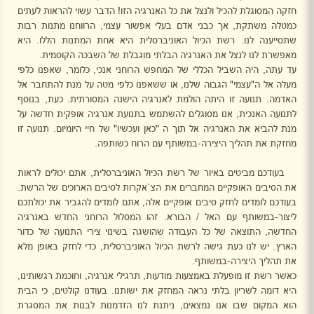
חזקה המסוגלת להכיל ולנצל את כל האנרגיה הזו! הדבר עשוי להראות לעתים
כמטלה משתקת, אך כבני אדם בעלי אפשור עצמי, הרווחנו מתנות רבות
שתסייענה לנו. רשת הכיול האוניברסלית היא אחת המתנות הללו. היא
מאפשרת לנו לנצל את האנרגיה הבלתי מוגבלת של השבכה הקוסמית.
עד עתה, היה השביל הכללי של המחפש הרוחני אנכי, כלומר, שאפנו כלפי
מעלה אל ה"עצמי" הגבוה שלנו, או ששאפנו כלפי מטה על מנת להתחבר אל
האדמה. תנועה זו היתה הולמת לאנרגיה הישנה המסורתית. כעת, בנוסף
לתנועה האנכית, אנו מסוגלים להשתמש בתנועת אנרגיה אופקית חדשה על
מנת להביא את האנרגיה אל תוך ה "כאן ועכשיו" של חיי היומיום. תנועה זו
מחזקת את תהליך היצירה-במשותף עם הרוח כשותפה.
בעודכם מביטים באיור של רשת הכיול האוניברסלית, אתם יכולים לראות
את הסיבים האופקיים המחברים את הצ`אקרות לסיבים הארוכים של הרשת.
בעודכם לומדים לחזק סיבים אופקיים אלה, אתם לומדים להגביר את יכולתכם
ליצור-במשותף עם האל / הבורא. זהו המסלול הרוחני החדש באנרגיה
החדשה, התוצאה של כל העבודה שהושגה בשינוי צירי התנועה של כדור
הארץ. יש לנו כעת גישה לרשת הכיול האוניברסלית, כדי לחזק באופן מלא
את תהליך היצירה-במשותף.
כאשר רשת זו מופעלת באמצעות מודעות, תרגילי אנרגיה, וחוכמת רגשותינו,
היא דומה לשריון בלתי נראה המחזק את ישותנו. בעודנו קולטים, כי הבית
הוא המקום שבו אנו נמצאים, ניתנת לנו הזדמנות לבנות את המסגרת