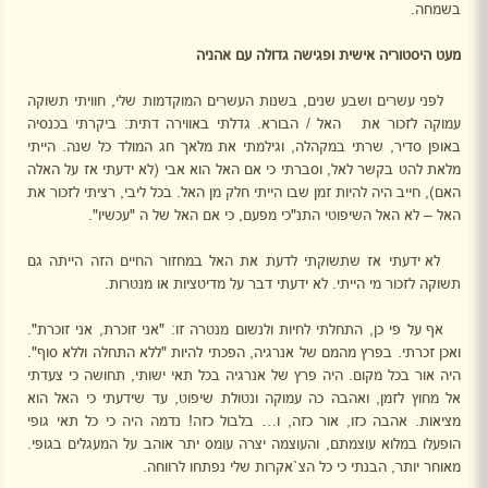
בשמחה.
מעט היסטוריה אישית ופגישה גדולה עם אהניה
לפני עשרים ושבע שנים, בשנות העשרים המוקדמות שלי, חוויתי תשוקה
עמוקה לזכור את
האל / הבורא. גדלתי באווירה דתית: ביקרתי בכנסיה
באופן סדיר, שרתי במקהלה, וגילמתי את מלאך חג המולד כל שנה. הייתי
מלאת להט בקשר לאל, וסברתי כי אם האל הוא אבי (לא ידעתי אז על האלה
האם), חייב היה להיות זמן שבו הייתי חלק מן האל. בכל ליבי, רציתי לזכור את
האל – לא האל השיפוטי התנ"כי מפעם, כי אם האל של ה "עכשיו".
לא ידעתי אז שתשוקתי לדעת את האל במחזור החיים הזה הייתה גם
תשוקה לזכור מי הייתי. לא ידעתי דבר על מדיטציות או מנטרות.
אף על פי כן, התחלתי לחיות ולנשום מנטרה זו: "אני זוכרת, אני זוכרת".
ואכן זכרתי. בפרץ מהמם של אנרגיה, הפכתי להיות "ללא התחלה וללא סוף".
היה אור בכל מקום. היה פרץ של אנרגיה בכל תאי ישותי, תחושה כי צעדתי
אל מחוץ לזמן, ואהבה כה עמוקה ונטולת שיפוט, עד שידעתי כי האל הוא
מציאות. אהבה כזו, אור כזה, ו… בלבול כזה! נדמה היה כי כל תאי גופי
הופעלו במלוא עוצמתם, והעוצמה יצרה עומס יתר אוהב על המעגלים בגופי.
מאוחר יותר, הבנתי כי כל הצ`אקרות שלי נפתחו לרווחה.