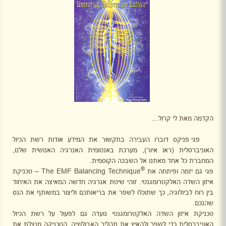
הקדמה מאת לי קרול…
פגי פניקס דוברו העבירה בתקשור את המידע אודות רשת הכיול
האוניברסלית (ראו איור), מערכת באנטומית האנרגיה האנושית שלנו,
המחברת כל אחד מאתנו אל השבכה הקוסמית.
®
פגי גם יזמה ופיתחה את
The EMF Balancing Technique
– טכניקת
איזון השדה האלקטרומגנטי. זוהי שיטת אנרגיה חדשה המאיצה את האיחוד
בין רוח לביולוגיה, כך שתוכלו לשפר את בריאותכם וליצור במשותף את הנס
שהנכם.
טכניקת איזון השדה האלקטרומגנטי נועדה גם לפעול על רשת הכיול
האוניברסלית כדי לשפר ולהאיץ את תהליך האבולוציה. הטכניקה מנצלת את