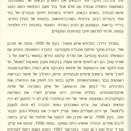
יותר והדרכה חזקה יותר להגשים את הצעדים הבאים של נשמותיהם.
באמצעות התמדה ועבודה עם אדם אחד בכל פעם, התפשט השם הטוב
שיצא לעבודה. בשנים הבאות, לימדתי בתוכניות לחינוך מבוגרים של בתי
ספר ציבוריים רבים, והרציתי באוניברסיטאות, בחנויות של העידן החדש,
בירידי בריאות, ובעסקים מן הזרם המרכזי. הופעתי בתכניות רדיו וטלוויזיה
קטנות, וזכיתי לפרסום חיובי בעיתונים המקומיים.
במהלך הדרך, התרחש ארוע מסעיר: בקיץ של 1995, פנתה אל סטיבן
ואלי, חברת מחקר ופיתוח מכובדת מקונטיקט. החברה התמחתה בחוזים עם
הממשלה והצבא (והפיקה את סדרת קלטות הוידאו בנושאי בריאות של ג`
אוורט קופ). הם רצו לשתף איתנו פעולה בבקשת מענק מסוכנות "נאסא", על
מנת לחקור את ההשפעות של שימוש בטכניקת איזון השדה האלקטרומגנטי
לצורך שיפור ביצועים אישיים וקבוצתיים, וחיזוק התהליך של שימור הבריאות
האנושים עבור האסטרונאוטים. חלקנו בניסוי היה לספק את ההכשרה ואת
התרגילים כדי לבחון את ההשפעה של איזון האנרגיה של שדות
אלקטרומגנטיים. במילים אחרות, היינו אמורים לעורר את המודעות
הקולקטיבית באמצעות איחוד של רוח וביולוגיה! נודע לנו כי התזמון לא היה
מתאים באותה עת, והיינו מאוכזבים כאשר החברה לא זכתה למענק
מ"נאסא". אך היינו מעודדים מאוד, ועדיין ידענו כי אנו במסלול הנכון. כעבור
שנה, בקיץ 1996, קראנו סטיבן ואני לבסוף את מילותיו של קריון. בדומה
לרבים אחרים, ההכרה שחווינו היתה עמוקה. בסתיו 1996, פגשנו את קריון,
את לי קרול ואת ג`אן טובר. בפברואר 1997, הפכנו באופן רשמי לעמיתים