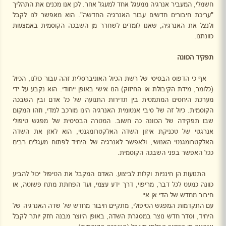
חשמלי, המעביר אנרגיה ממעגל אחד למעגל אחר. לכן אנו מכנים את התהליך
"עריכת חיבורים חדשים עבור האנרגיה החדשה". הוא מאפשר לנו לקבל
ולנצל את האנרגיה, שאנו לומדים לשחרר מן השבכה הקוסמית באמצעות
כוונתנו.
תפקיד הכוונה
אף כי הדפוס הבסיסי של רשת הכיול האוניברסלית זהה עבור כולנו, הכיול
(כלומר, מידת הקיבולת או החיזוק) הנו אישי באופן ייחודי. הוא נקבע על ידי
מערכת היחסים המתמטית בין תדירות התנועה של כל אדם ובין השבכה
הקוסמית. כיול זה של סיבי אנטומית האנרגיה הינו מורכב למדי, וזהו המקום
שבו תפקידה של הכוונה כה חשוב. המטרה הבסיסית של מפגש טיפולי
אנרגטי של טכניקת איזון השדה האלקטרומגנטי, הוא לאזן את השדה
האלקטרומגנטי האנושי, ולאפשר לאנרגיה של היחיד לפתוח מעגלים רבים
ככל האפשר בפני השבכה הקוסמית.
התנועות הן חינניות וקלות לביצוע. האדם המקבל את הטיפול יכול להביע
כוונה כמעט לכל דבר, מריפוי, דרך ידע עצמי, ועד הפחתת מתח פשוטה, או
חיבור מחדש של הדי.אן.איי.
עם התקדמות המפגש הטיפולי, מתקיים חיבור מחדש של שדה האנרגיה של
היחיד, וסדר חדש נוצר במסגרת השדה, באופן היוצר מבנה חזק יותר לקבל