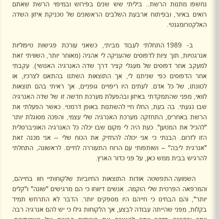
נחשפו מתנות הרשת.. ביליתי שש שנים בפירוש ובמיפוי הרשת שאתם
רואים באיור, ובפיתוח ארבעת השלבים הראשונים של טכניקת איזון השדה
האלקטרומגנטי.
ב- 1989 התחלתי לעבוד מביתי, כשאני עורכת פגישות טיפוליות
אנרגטיות, תוך ציות לדפוסים שהעניקה לי אהניה (מאוחר יותר, השוויתי זאת
למעקב אחר דפוסים של מעגלי קציר דרך שדה האנרגיה האנושי). עקבתי
אחר הדפוסים כפי שניתנו לי, אך התוצאות השתנו בהתאם לצרכיו, או
לכוונתו, של כל אדם. לעתים היו ריפויים גופניים, אך ראיתי בהם תוצאות
לוואי, מפני שהתמקדתי באיזון ובהפעלת מערכת חדשה זו של שדה האנרגיה
שבו נגעתי. בה בעת, החלו חיי להשתנות באופן דרמטי. כאשר הפעלתי את
הרשת באחרים, התחזקה מערכת האנרגיה שלי עצמי, והפכה מסוגלת יותר
"להכיל את המטען". כעת היה לי מקום שבו יכלה כל האנרגיה האוניברסלית
הזו לזרום. הבנתי כי אני יכולה להחזיק את הכוח שלי – אני מכנה זאת
"אנרגית ליבה" – ושותפותי עם הרוח התעוררה לחיים. לראשונה, התחלתי
להרגיש בבית ממש כאן, על פני כדור הארץ.
השמועה התפשטה אודות התוצאות החיוביות שלקוחותיי חוו בחייהם,
והמרפאה הפרטית שלי הוקמה. אנשים דיווחו כי הם מרגישים "שונה" ו"קלים
יותר", והם הבחינו כי חייהם היו מספקים יותר. הדבר לא התרחש תמיד
בקלות, מפני שהייתה עבודה לבצע, אך הלקוחות גילו כי יש להם אנרגיה רבה