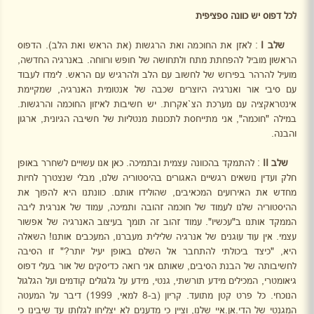
לכל דפוס יש כוונה ספציפית
שלב
I
: לאזן את החוכמה ואת הרגשות (את הראש ואת הלב). הדפוס
הראשון מוביל להפחתת מתח ולתחושה של חופש ורווחה. באנרגיה החדשה,
מועיל להרהר בפירוש של לחשוב עם הלב ולהרגיש עם הראש. לימדו לעבוד
עם סיבי אור ואנרגיה היוצרים שכבה של אנטומית האנרגיה, שמקיימת
אינטראקציה עם מערכת הצ`אקרות. יש חשיבות לאיזון החוכמה והרגשות.
במילה "חוכמה", אני מתייחסת לתכונות מנטליות של חשיבה הגיונית, ארגון
והבנה.
שלב
II
: להתמקד בהכוונה עצמית ובתמיכה. כאן אנו עשויים לשחרר באופן
חלק ועדין נושאים רגשיים האגורים בהיסטוריה שלנו, מבלי שנצטרך לחיות
מחדש את האירועים המכאיבים, שהולידו אותם. כוונתנו היא להפוך את
ההיסטוריה שלנו לעמוד של חוכמה זהובה ותמיכה, עמוד של אנרגית ליבה
הממקד אותנו ב"עכשיו". עמוד זהוב זה תומך בעיצוב האנרגיה של אפשור
עצמי. אין עוד עוגנים של אנרגיה שלילית מעברנו, המעכבים אותנו! השאלה
היא, "כיצד ביכולתי להתחבר אל השלם באופן יעיל יותר?" זו הסיבה
לחשיבותה של הבנת הסיבים, שאותם אני רואה כדיסקים של אור בעלי דפוס
גיאומטרי, המכילים מידע תורשתי, גנטי, מידע על גלגולים קודמים ועל הגלגול
הנוכחי. כל פרט קטן מתועד. קריון (ב-8 למאי, 1999) דיבר על המעטה
המגנטי של הדי.אן.איי שלנו, וציין כי מדענים לא יצליחו לגלותו עד שיבינו כי