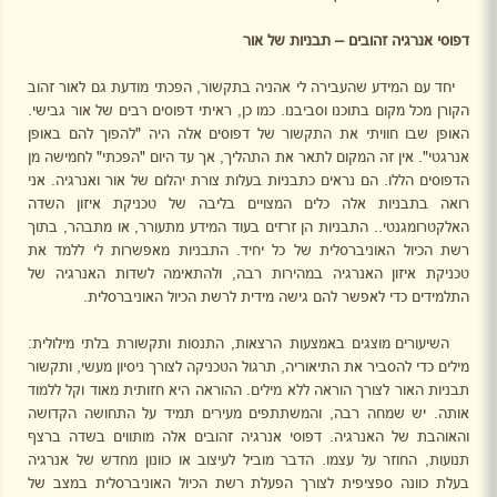
דפוסי אנרגיה זהובים – תבניות של אור
יחד עם המידע שהעבירה לי אהניה בתקשור, הפכתי מודעת גם לאור זהוב
הקורן מכל מקום בתוכנו וסביבנו. כמו כן, ראיתי דפוסים רבים של אור גבישי.
האופן שבו חוויתי את התקשור של דפוסים אלה היה "להפוך להם באופן
אנרגטי". אין זה המקום לתאר את התהליך, אך עד היום "הפכתי" לחמישה מן
הדפוסים הללו. הם נראים כתבניות בעלות צורת יהלום של אור ואנרגיה. אני
רואה בתבניות אלה כלים המצויים בליבה של טכניקת איזון השדה
האלקטרומגנטי.. התבניות הן זרזים בעוד המידע מתעורר, או מתבהר, בתוך
רשת הכיול האוניברסלית של כל יחיד. התבניות מאפשרות לי ללמד את
טכניקת איזון האנרגיה במהירות רבה, ולהתאימה לשדות האנרגיה של
התלמידים כדי לאפשר להם גישה מידית לרשת הכיול האוניברסלית.
השיעורים מוצגים באמצעות הרצאות, התנסות ותקשורת בלתי מילולית:
מילים כדי להסביר את התיאוריה, תרגול הטכניקה לצורך ניסיון מעשי, ותקשור
תבניות האור לצורך הוראה ללא מילים. ההוראה היא חזותית מאוד וקל ללמוד
אותה. יש שמחה רבה, והמשתתפים מעירים תמיד על התחושה הקדושה
והאוהבת של האנרגיה. דפוסי אנרגיה זהובים אלה מותווים בשדה ברצף
תנועות, החוזר על עצמו. הדבר מוביל לעיצוב או כוונון מחדש של אנרגיה
בעלת כוונה ספציפית לצורך הפעלת רשת הכיול האוניברסלית במצב של